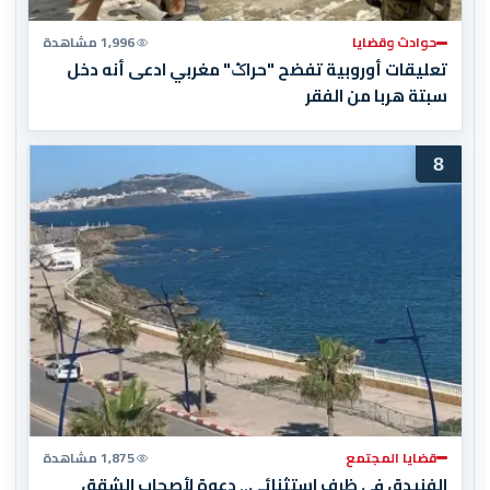
حوادث وقضايا
1,996 مشاهدة
تعليقات أوروبية تفضح "حراݣ" مغربي ادعى أنه دخل
سبتة هربا من الفقر
8
قضايا المجتمع
1,875 مشاهدة
الفنيدق في ظرف استثنائي.. دعوة لأصحاب الشقق