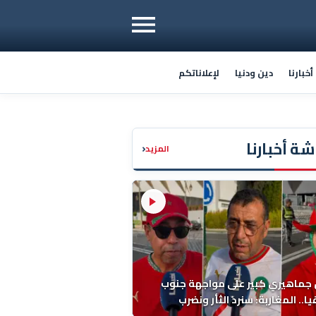
خبارنا
دين ودنيا
لإعلاناتكم
ة أخبارنا
‹
المزيد
 جماهيري كبير على مواجهة جنوب
ا.. المغاربة: سنردّ الثأر ونضرب