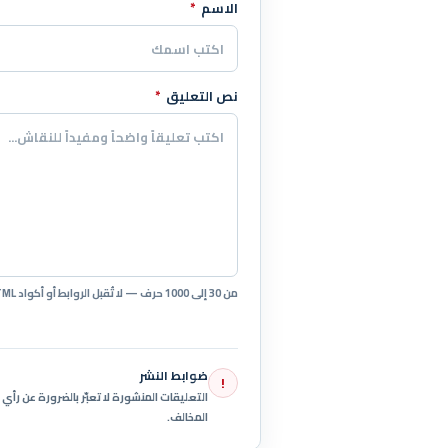
الاسم
*
اترك هذا الحقل فارغاً
نص التعليق
*
من 30 إلى 1000 حرف — لا تُقبل الروابط أو أكواد HTML.
ضوابط النشر
!
التعليقات المنشورة لا تعبّر بالضرورة عن رأ
المخالف.