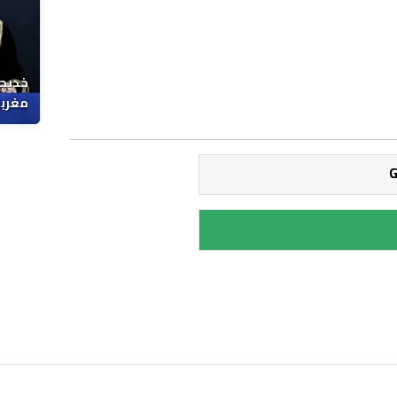
خديجة
مغربي