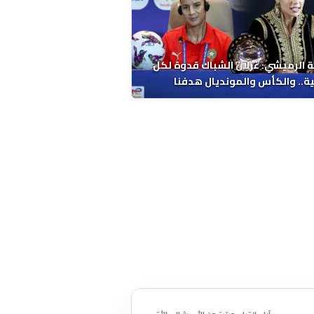
 الرميشي: غزلان الشباك قدوة لكل
ة.. والكأس والمونديال هدفنا