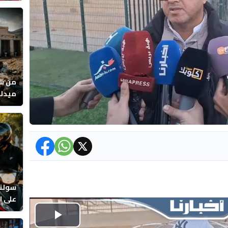
عصفور
من سو
ميدلت
المرا
سولنا
على ال
Play