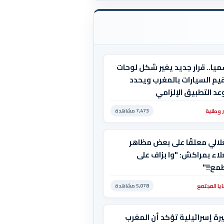
يا.. قرار جديد يغير شكل لوحات
يم السيارات بالمغرب ويحدد
د التطبيق الإلزامي
ر وطنية
7,473 مشاهدة
لالي معلقًا على بعض مظاهر
لاء بمراكش: "وا بزاف على
مع!!"
يا المجتمع
5,078 مشاهدة
رة إسرائيلية تؤكد أن المغرب