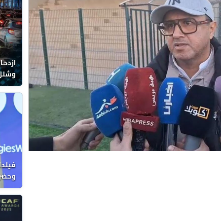
Video
ازدحا
وشلل 
فيلدا
وحضرن