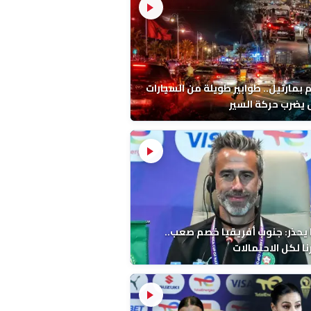
م بمارتيل.. طوابير طويلة من السيارات
يضرب حركة السير
 يحذر: جنوب أفريقيا خصم صعب..
ا لكل الاحتمالات