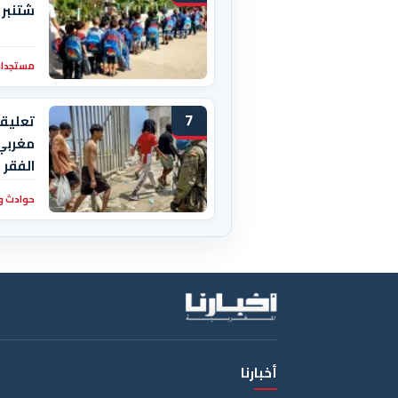
شتنبر 
مستجدات
7
تعليقا
مغربي 
الفقر
حوادث و
أخبارنا