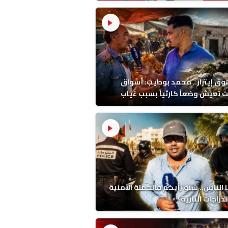
ين بحجر واحد!
ق إيتزار.. محمد بوطيب: أسواق
 تعيش وضعاً كارثياً بسبب غياب
حيض
 الناس.. شنو رأيكم فالحملة الأمنية
دراجات النارية؟