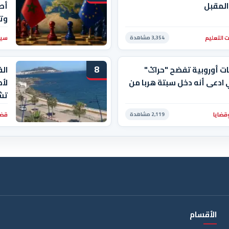
المقبل
أصب
وت
 التعليم
سيا
3,354 مشاهدة
8
ت أوروبية تفضح "حراݣ"
ال
ادعى أنه دخل سبتة هربا من
لأ
تشد
قضايا
قضا
2,119 مشاهدة
الأقسام