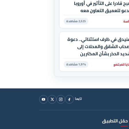
ح قادرا على التأثير في أوروبا
دعو لتعميق التعاون معه
سة
2,525 مشاهدة
فنيدق في ظرف استثنائي.. دعوة
صحاب الشقق والمحلات إلى
يد الحذر بشأن المكترين
يا المجتمع
1,974 مشاهدة
تابعنا
حمّل التطبيق