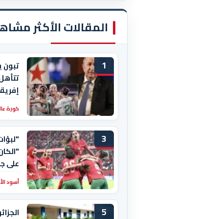
المقالات الأكثر مشاه
1
تبون ي
تتأهل
إفريقي
كورة عال
3
"لبؤات
"الكان
على جن
أسود ال
5