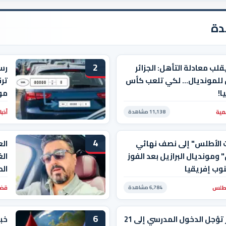
دة
2
قلب معادلة التأهل: الجزائر
رسم
 للمونديال… لكي تلعب كأس
ترق
ا!
موع
مية
أخبا
11,138 مشاهدة
4
 الأطلس" إلى نصف نهائي
الع
" ومونديال البرازيل بعد الفوز
الغ
وب إفريقيا
الط
أطلس
قضا
6,784 مشاهدة
6
الجزائر تؤجل الدخول المدرسي إلى 21
خبي