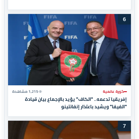
6
كورة عالمية
1,215 مشاهدة
إفريقيا تدعمه.. "الكاف" يؤيد بالإجماع بيان قيادة
"الفيفا" ويشيد باعتذار إنفانتينو
7