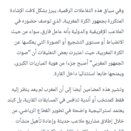
وفي سياق هذه التفاعلات الرقمية، يبرز بشكل لافت الإشادة
المتكررة بجمهور الكرة المغربية، الذي توصف حضوره في
الملاعب الإفريقية والدولية بأنه عامل فارق، سواء من حيث
الانضباط أو مستوى التشجيع أو الصورة التي يعكسها عن
الكرة المغربية، حيث اعتبرت بعض التعليقات أن “صوت
الجمهور المغربي” أصبح جزءا من هوية المباريات الكبرى،
ويمنحها طابعا استثنائيا داخل القارة.
وتشير هذه المضامين أيضا إلى أن المغرب لم يعد ينظر إليه
فقط كمنتخب أو أندية تنافس في المسابقات القارية، بل كبلد
يعتمد استراتيجية واضحة في تطوير القطاع الرياضي، من
خلال إطلاق مشاريع ملاعب حديثة وإعادة تأهيل منشآت