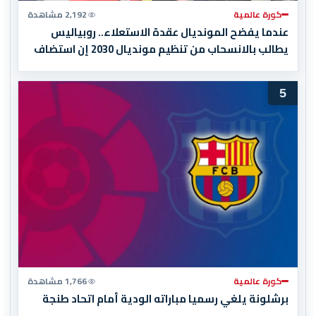
كورة عالمية
2,192 مشاهدة
عندما يفضح المونديال عقدة الاستعلاء.. روبياليس
يطالب بالانسحاب من تنظيم مونديال 2030 إن استضاف
المغرب المباراة النهائية!
5
كورة عالمية
1,766 مشاهدة
برشلونة يلغي رسميا مباراته الودية أمام اتحاد طنجة