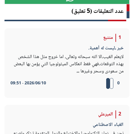
عدد التعليقات (5 تعليق)
1
متتبع
خبر ،ليست له أهمية.
لايعلم الغيب،الا الله سبحانه وتعالى، اما خروج مثل هذا الشخص
بهذه التوقعات،فهي فقط انعكاس الميثولوجيا التي يؤمن بها البعض
من سعودى وسحر وغيرها ،،،
2026/06/10 - 09:51
0
2
الميرعلي
الغباء الاصطناعي
نحن في زمان التكنولوجيا والاختراع والدول المتقدمة تبتكر وتصنع