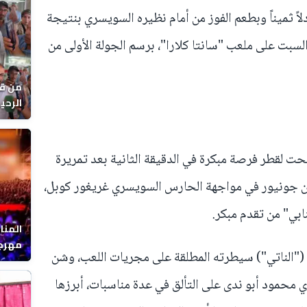
لاً ثميناً وبطعم الفوز من أمام نظيره السويسري بنتيجة
وم السبت على ملعب "سانتا كلارا"، برسم الجولة الأولى من
من قل
يوماً
ت لقطر فرصة مبكرة في الدقيقة الثانية بعد تمريرة
جونيور في مواجهة الحارس السويسري غريغور كوبل،
نابي" من تقدم مبكر.
المنا
مهرجا
الناتي") سيطرته المطلقة على مجريات اللعب، وشن
واقصا
محمود أبو ندى على التألق في عدة مناسبات، أبرزها