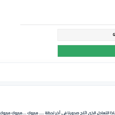
اذا التعادل الذي اثلج صدورنا في أخر لحظة ..... مبروك ....مبروك مبروك