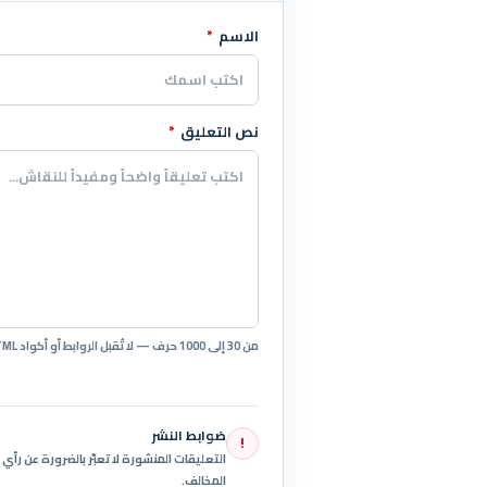
الاسم
*
اترك هذا الحقل فارغاً
نص التعليق
*
من 30 إلى 1000 حرف — لا تُقبل الروابط أو أكواد HTML.
ضوابط النشر
!
التعليقات المنشورة لا تعبّر بالضرورة عن رأ
المخالف.