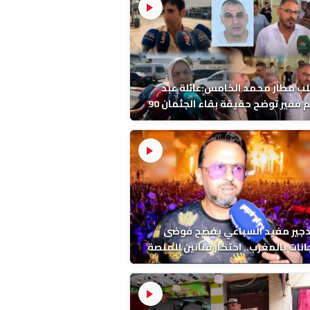
ب مطار محمد الخامس:عائلة عبد
الرحيم فقير توضح حقيقة بقاء الجثمان 90
 قبل إعادته إلى المغرب
دجير مفيد السباعي يفضح فوضى
نات بالمغرب.. احتكار فنانين للمنصة
ء اخرين