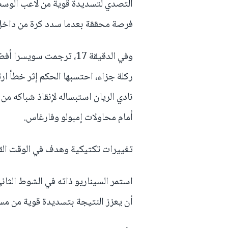
التصدي لتسديدة قوية من لاعب الوسط
فرصة محققة بعدما سدد كرة من داخل 
وفي الدقيقة 17، ترجمت س
ركلة جزاء، احتسبها الحكم إثر خطأ ا
نادي الريان استبساله لإنقاذ شباكه من
أمام محاولات إمبولو وفارغاس.
تغييرات تكتيكية وهدف في الوقت الق
استمر السيناريو ذاته في الشوط الثا
أن يعزز النتيجة بتسديدة قوية من مسافة 20 متراً مرت فوق ا