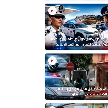
ة ونتائج التشريح
 الوطني يطلق دوريتي "أمان" و"مدار"
تين بطنجة لتعزيز المراقبة الأمنية
ف جثة داخل منزل مهمل يستنفر
ات الأمنية بحي الزهارة