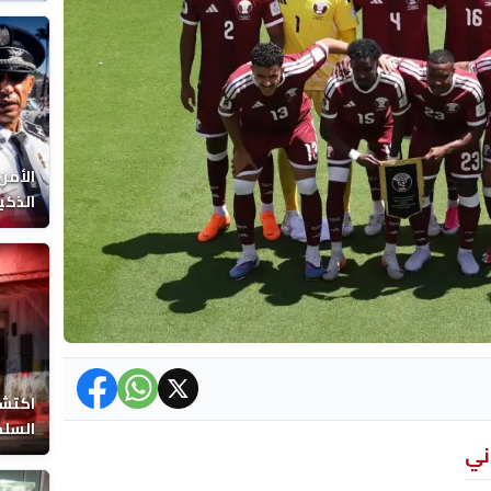
الوفا
الأمن
الذكي
اكتشا
السلط
ني