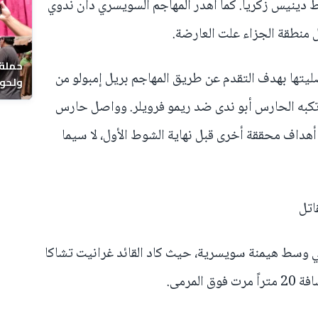
 دينيس زكريا. كما أهدر المهاجم السويسري دان ندوي
منطقة الجزاء علت العارضة.
حملة 
ويسرا أفضليتها بهدف التقدم عن طريق المهاجم بريل إمبولو من
ولحوم
بالحي
رتكبه الحارس أبو ندى ضد ريمو فرويلر. وواصل حارس
 أهداف محققة أخرى قبل نهاية الشوط الأول، لا سيما
اتل
ني وسط هيمنة سويسرية، حيث كاد القائد غرانيت تشاكا
لمرمى.