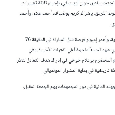
 لمنتخب قطر، خولن لوبيتيغي، بإجراء ثلاثة تغييرات
 الفريق، بإشراك كريم بوضياف، أحمد علاء، وأحمد
ي.
ورغم أن كفة الاستحواذ ظلت سويسرية، وأهدر إمبولو فرصة قتل المباراة في الدقيقة 76
قطري شهد تحسناً ملحوظاً في الفترات الأخيرة. وفي
افع المخضرم بوعلام خوخي في إدراك هدف التعادل لقطر
طة تاريخية في بداية المشوار المونديالي.
ه الثانية في دور المجموعات يوم الجمعة المقبل،