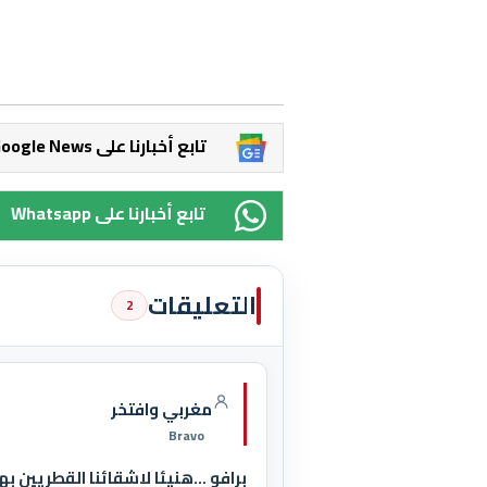
Google News تابع أخبارنا على
Whatsapp تابع أخبارنا على
التعليقات
2
مغربي وافتخر
Bravo
برافو ...هنيئا لاشقائنا القطريين به