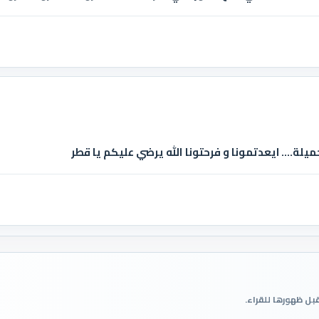
يلة.... ايعدتمونا و فرحتونا الله يرضي عليكم يا قطر
قبل ظهورها للقراء.