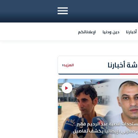
خبارنا
دين ودنيا
لإعلاناتكم
ة أخبارنا
‹
المزيد
ستجدات قضية عبد الرحيم فقير..
 مغربي بإيطاليا يكشف تفاصيل