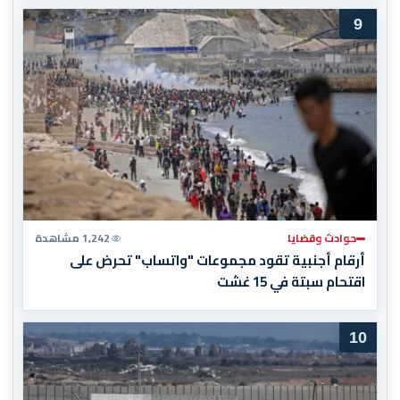
9
حوادث وقضايا
1,242 مشاهدة
أرقام أجنبية تقود مجموعات "واتساب" تحرض على
اقتحام سبتة في 15 غشت
10