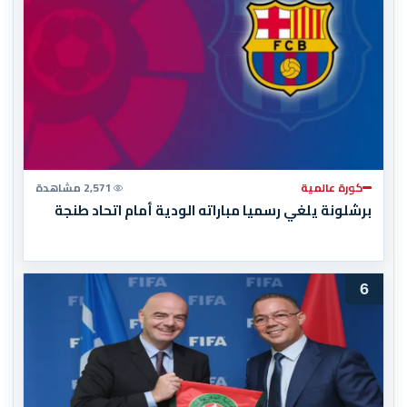
كورة عالمية
2,571 مشاهدة
برشلونة يلغي رسميا مباراته الودية أمام اتحاد طنجة
6