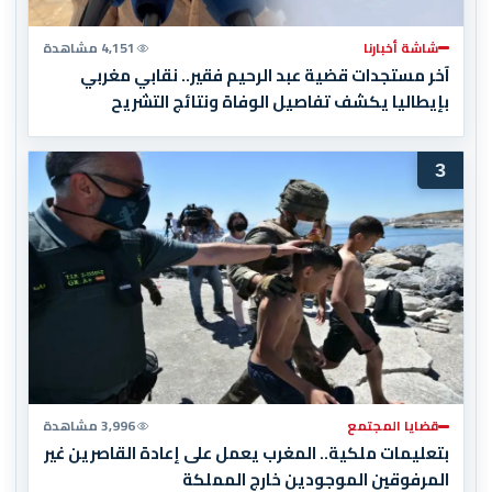
شاشة أخبارنا
4,151 مشاهدة
آخر مستجدات قضية عبد الرحيم فقير.. نقابي مغربي
بإيطاليا يكشف تفاصيل الوفاة ونتائج التشريح
3
قضايا المجتمع
3,996 مشاهدة
بتعليمات ملكية.. المغرب يعمل على إعادة القاصرين غير
المرفوقين الموجودين خارج المملكة