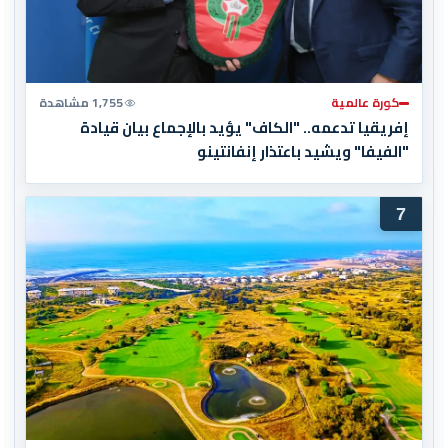
كورة عالمية
1,755 مشاهدة
إفريقيا تدعمه.. "الكاف" يؤيد بالإجماع بيان قيادة
"الفيفا" ويشيد باعتذار إنفانتينو
7