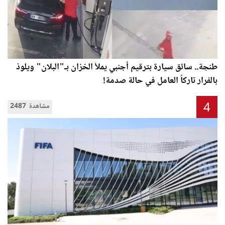
طنجة.. سائق سيارة بترقيم أجنبي يملأ الخزان بـ"البلان" ويلوذ
بالفرار تاركاً العامل في حالة صدمة!
4
2487 مشاهدة