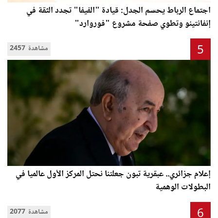
اجتماع الرباط يحسم الجدل: قيادة "الفيفا" تجدد الثقة في
إنفانتينو وتطوي صفحة مشروع "فوروارد"
5
2457 مشاهدة
إعلام جزائري.. عبقرية تبون جعلتنا نحتل المركز الأول عالميا في
البطولات الوهمية
6
2077 مشاهدة