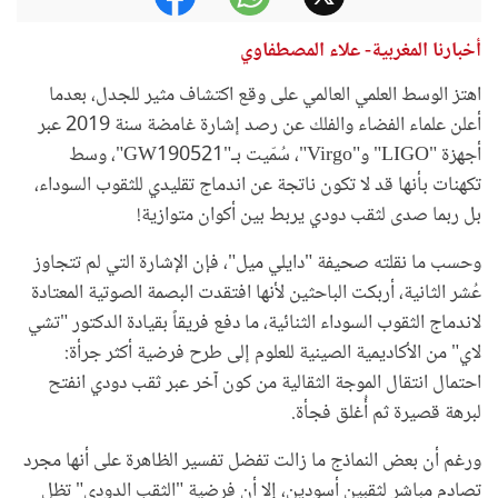
أخبارنا المغربية- علاء المصطفاوي
اهتز الوسط العلمي العالمي على وقع اكتشاف مثير للجدل، بعدما
أعلن علماء الفضاء والفلك عن رصد إشارة غامضة سنة 2019 عبر
أجهزة "LIGO" و"Virgo"، سُمّيت بـ"GW190521"، وسط
تكهنات بأنها قد لا تكون ناتجة عن اندماج تقليدي للثقوب السوداء،
بل ربما صدى لثقب دودي يربط بين أكوان متوازية!
وحسب ما نقلته صحيفة "دايلي ميل"، فإن الإشارة التي لم تتجاوز
عُشر الثانية، أربكت الباحثين لأنها افتقدت البصمة الصوتية المعتادة
لاندماج الثقوب السوداء الثنائية، ما دفع فريقاً بقيادة الدكتور "تشي
لاي" من الأكاديمية الصينية للعلوم إلى طرح فرضية أكثر جرأة:
احتمال انتقال الموجة الثقالية من كون آخر عبر ثقب دودي انفتح
لبرهة قصيرة ثم أُغلق فجأة.
ورغم أن بعض النماذج ما زالت تفضل تفسير الظاهرة على أنها مجرد
تصادم مباشر لثقبين أسودين، إلا أن فرضية "الثقب الدودي" تظل