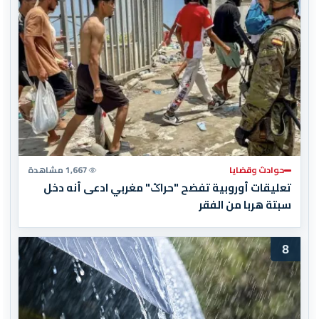
حوادث وقضايا
1,667 مشاهدة
تعليقات أوروبية تفضح "حراݣ" مغربي ادعى أنه دخل
سبتة هربا من الفقر
8