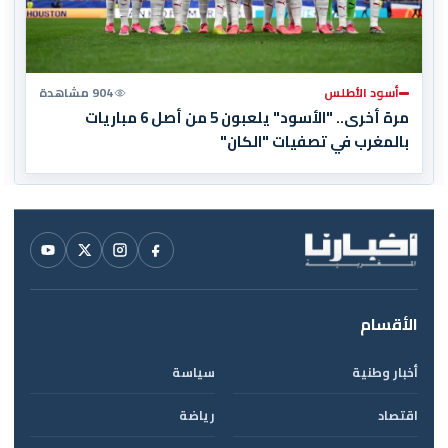
أسود الأطلس
904 مشاهدة
مرة أخرى.. "الأسود" يلعبون 5 من أصل 6 مباريات
بالمغرب في تصفيات "الكان"
الأقسام
أخبار وطنية
سياسة
اقتصاد
رياضة