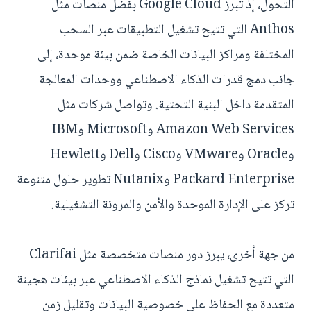
التحول، إذ تبرز Google Cloud بفضل منصات مثل
Anthos التي تتيح تشغيل التطبيقات عبر السحب
المختلفة ومراكز البيانات الخاصة ضمن بيئة موحدة، إلى
جانب دمج قدرات الذكاء الاصطناعي ووحدات المعالجة
المتقدمة داخل البنية التحتية. وتواصل شركات مثل
Amazon Web Services وMicrosoft وIBM
وOracle وVMware وCisco وDell وHewlett
Packard Enterprise وNutanix تطوير حلول متنوعة
تركز على الإدارة الموحدة والأمن والمرونة التشغيلية.
من جهة أخرى، يبرز دور منصات متخصصة مثل Clarifai
التي تتيح تشغيل نماذج الذكاء الاصطناعي عبر بيئات هجينة
متعددة مع الحفاظ على خصوصية البيانات وتقليل زمن