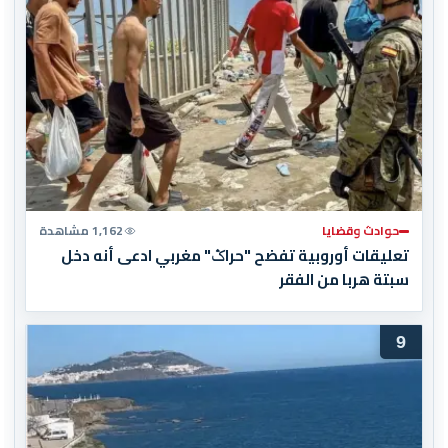
حوادث وقضايا
1,162 مشاهدة
تعليقات أوروبية تفضح "حراݣ" مغربي ادعى أنه دخل
سبتة هربا من الفقر
9