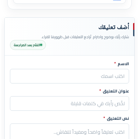
أضف تعليقك
شارك رأيك بوضوح واحترام. تُراجع التعليقات قبل ظهورها للقراء.
النشر بعد المراجعة
الاسم
*
اترك هذا الحقل فارغاً
عنوان التعليق
*
نص التعليق
*