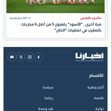
أسود الأطلس
851 مشاهدة
مرة أخرى.. "الأسود" يلعبون 5 من أصل 6 مباريات
بالمغرب في تصفيات "الكان"
الأقسام
أخبار وطنية
سياسة
اقتصاد
رياضة
دولية
طب وصحة