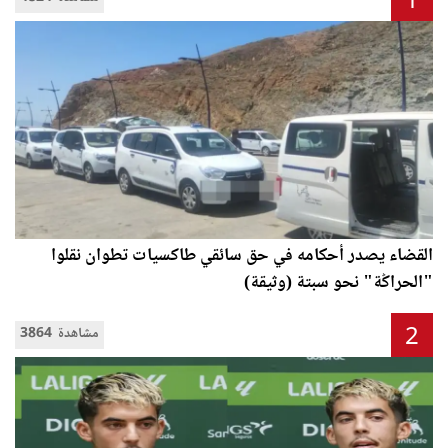
1
القضاء يصدر أحكامه في حق سائقي طاكسيات تطوان نقلوا
"الحراݣة" نحو سبتة (وثيقة)
2
3864 مشاهدة