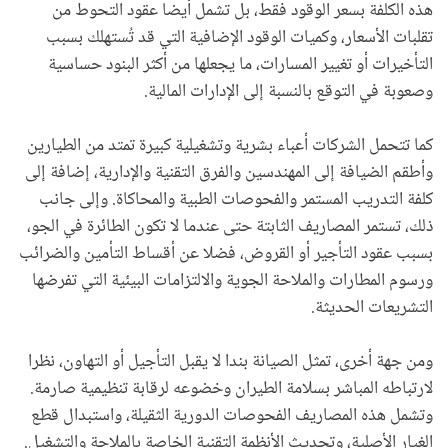
هذه الكلفة بسعر الوقود فقط، بل تشمل أيضا عقود التحوط من
تقلبات الأسعار، وكميات الوقود الإضافية التي قد تُستهلك بسبب
التأخيرات أو تغيير المسارات، ما يجعلها من أكثر البنود حساسية
وصعوبة في التوقع بالنسبة إلى الإدارات المالية.
كما تتحمل الشركات أعباء بشرية وتشغيلية كبيرة تمتد من الطيارين
وأطقم الضيافة إلى المهندسين والفرق التقنية والإدارية، إضافة إلى
كلفة التدريب المستمر والفحوصات الطبية والمحاكاة. وإلى جانب
ذلك، تستمر المصاريف الثابتة حتى عندما لا تكون الطائرة في الجو،
بسبب عقود التأجير أو القروض، فضلا عن أقساط التأمين والضرائب
ورسوم المطارات والملاحة الجوية والالتزامات البيئية التي تفرضها
التشريعات الحديثة.
ومن جهة أخرى، تمثل الصيانة بندا لا يقبل التأجيل أو التهاون، نظرا
لارتباطه المباشر بسلامة الطيران وخضوعه لرقابة تنظيمية صارمة.
وتشمل هذه المصاريف الفحوصات الدورية الثقيلة، واستبدال قطع
الغيار الأصلية، وتحديث الأنظمة التقنية الخاصة بالملاحة والتشغيل.