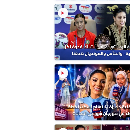
 الرميشي: غزلان الشباك قدوة لكل
ة.. والكأس والمونديال هدفنا
فنية مميزة.. ابتسام تسكت تخطف
اء في مهرجان شواطئ اتصالات
ب بالمضيق