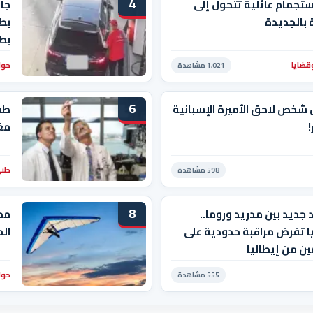
4
ستجمام عائلية تتحول إلى
جاب
بالجديدة
بط
بط
قضايا
حوا
1,021 مشاهدة
6
 شخص لاحق الأميرة الإسبانية
طف
!
مغ
طب 
598 مشاهدة
8
جديد بين مدريد وروما..
مص
ا تفرض مراقبة حدودية على
الم
ين من إيطاليا
حوا
555 مشاهدة