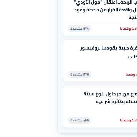
 الربحة.. اعتقال "مول الأودي"
ل واقعة الفرار من محطة وقود
نجة
دث وقضايا
874 مشاهدة
رة طبية يقودها بروفيسور
ربي
وصحة
578 مشاهدة
رع مهاجر حاول بلوغ سبتة
حتلة بطائرة شراعية
دث وقضايا
468 مشاهدة