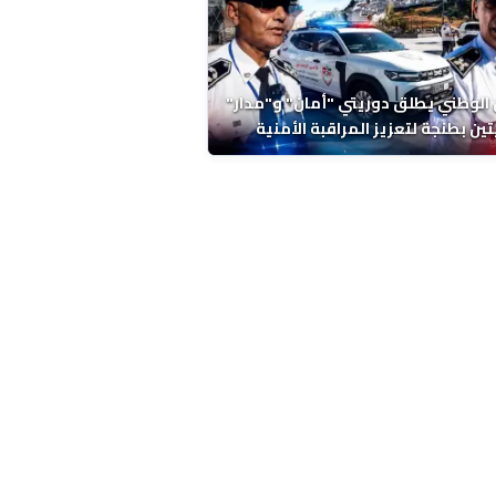
 الوطني يطلق دوريتي "أمان" و"مدار"
تين بطنجة لتعزيز المراقبة الأمنية