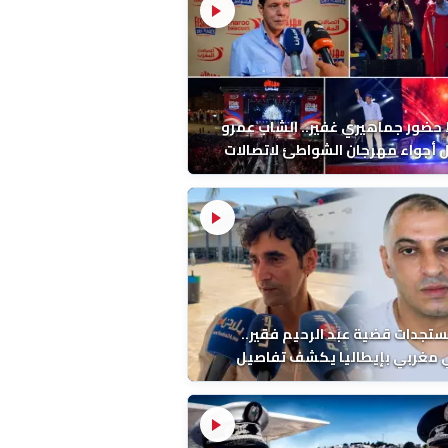
ضور جماهيري غفير.. الشاب عمرو
أجواء مهرجان الشواطئ لاتصالات
ب بطنجة
ستجدات قضية عبد الرحيم فقير..
 مغربي بإيطاليا يكشف تفاصيل
ة ونتائج التشريح