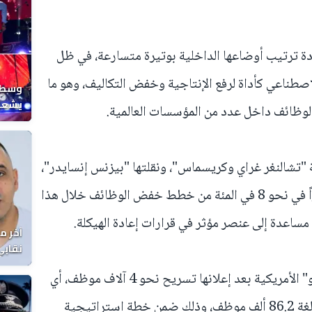
دة ترتيب أوضاعها الداخلية بوتيرة متسارعة، في ظل
صطناعي كأداة لرفع الإنتاجية وخفض التكاليف، وهو ما
وسط ح
يشعل 
وظائف داخل عدد من المؤسسات العالمية.
المغر
"تشالنغر غراي وكريسماس"، ونقلتها "بيزنس إنسايدر"،
إلى أن الذكاء الاصطناعي أصبح حاضراً في نحو 8 في المئة من خطط خفض الوظائف خلال هذا
مساعدة إلى عنصر مؤثر في قرارات إعادة الهيكلة.
آخر م
نقابي
الوفا
وفي هذا السياق، برزت شركة "سيسكو" الأمريكية بعد إعلانها تسريح نحو 4 آلاف موظف، أي
حوالي 5 في المئة من قوتها العاملة البالغة 86.2 ألف موظف، وذلك ضمن خطة استراتيجية