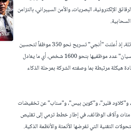
قائق الإلكترونية، البصريات، والأمن السيبراني، بالتزامن
لسحابية.
الأمن
الذكي
كما اتخذت شركات أخرى خطوات مماثلة، إذ أعلنت "أنجي" تسريح نحو 350 موظفاً لتحسين
الكفاءة التشغيلية، بينما خفضت "أتلاسيان" عدد موظفيها بنحو 1600 شخص، أي ما يعادل
إعادة هيكلة مرتبطة بما وصفته الشركة بمرحلة الذكاء
 و"كلاود فلير"، و"كوين بيس"، و"سناب" عن تخفيضات
مئات وآلاف الوظائف، في إطار خطط ترمي إلى تقليص
حولات التقنية التي تفرضها الأتمتة والأنظمة الذكية.