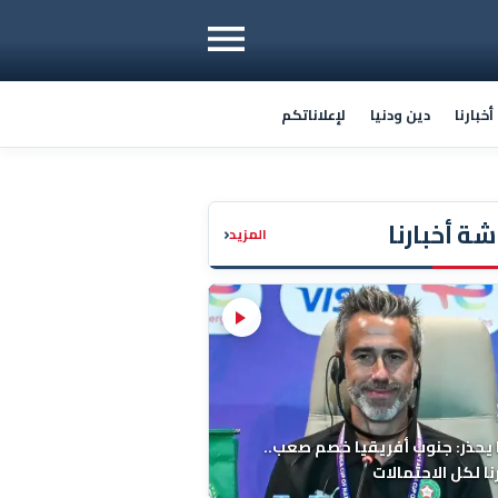
خبارنا
دين ودنيا
لإعلاناتكم
ة أخبارنا
‹
المزيد
 يحذر: جنوب أفريقيا خصم صعب..
ا لكل الاحتمالات