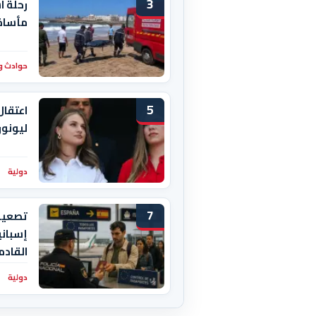
3
رحلة ا
مأساة 
حوادث و
5
اعتقال
ليونور
دولية
7
تصعيد 
إسباني
القادم
دولية