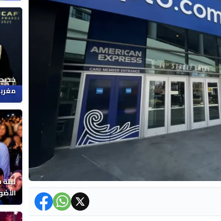
خديجة
مغربي
ليلة 
الأضو
المغر