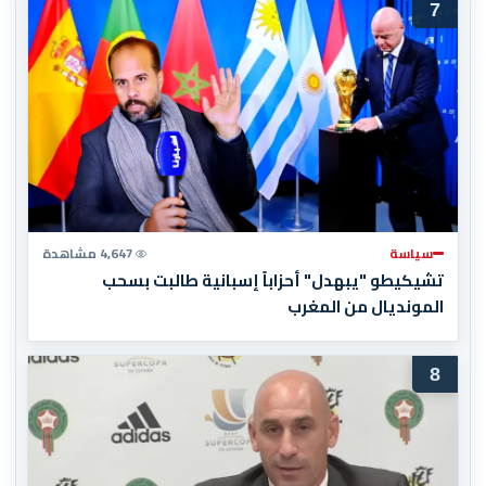
7
سياسة
4,647 مشاهدة
تشيكيطو "يبهدل" أحزاباً إسبانية طالبت بسحب
المونديال من المغرب
8