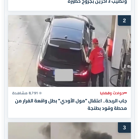
وتصيب 3 آخرين بجروح خطيرة
2
حوادث وقضايا
8,791 مشاهدة
جاب الربحة.. اعتقال "مول الأودي" بطل واقعة الفرار من
محطة وقود بطنجة
3