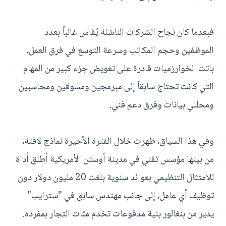
فبعدما كان نجاح الشركات الناشئة يُقاس غالباً بعدد
الموظفين وحجم المكاتب وسرعة التوسع في فرق العمل،
باتت الخوارزميات قادرة على تعويض جزء كبير من المهام
التي كانت تحتاج سابقاً إلى مبرمجين ومسوقين ومحاسبين
ومحللي بيانات وفرق دعم فني.
وفي هذا السياق، ظهرت خلال الفترة الأخيرة نماذج لافتة،
من بينها مؤسس تقني في مدينة أوستن الأمريكية أطلق أداة
للامتثال التنظيمي بعوائد سنوية بلغت 20 مليون دولار دون
توظيف أي عامل، إلى جانب مهندس سابق في "سترايب"
يدير من بنغالور بنية مدفوعات تخدم مئات التجار بمفرده.