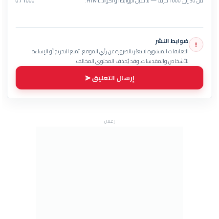
من 30 إلى 1000 حرف — لا تُقبل الروابط أو أكواد HTML.
0 / 1000
ضوابط النشر
!
التعليقات المنشورة لا تعبّر بالضرورة عن رأي الموقع. يُمنع التجريح أو الإساءة
للأشخاص والمقدسات، وقد يُحذف المحتوى المخالف.
إرسال التعليق
إعلان