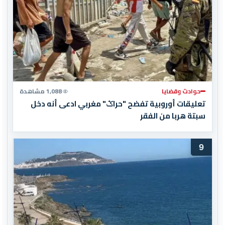
حوادث وقضايا
1,088 مشاهدة
تعليقات أوروبية تفضح "حراݣ" مغربي ادعى أنه دخل
سبتة هربا من الفقر
9