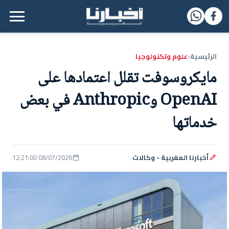
القائمة الرئيسية
الرئيسية
علوم وتكنولوجيا
‹
مايكروسوفت تقلل اعتمادها على
OpenAI وAnthropic في بعض
خدماتها
أخبارنا المغربية - وكالات
08/07/2026 12:21:00