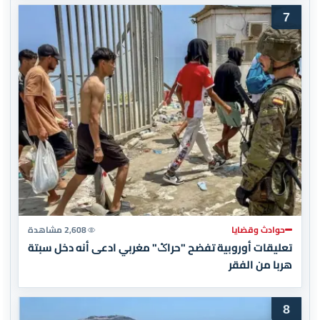
7
حوادث وقضايا
2,608 مشاهدة
تعليقات أوروبية تفضح "حراݣ" مغربي ادعى أنه دخل سبتة
هربا من الفقر
8