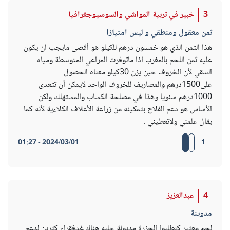
3
خبير في تربية المواشي والسوسيوجغرافيا
ثمن معقول ومنطقي و ليس امتيازا
هذا الثمن الذي هو خمسون درهم للكيلو هو أقصى مايجب ان يكون
عليه ثمن اللحم بالمغرب اذا ماتوفرت المراعي المتوسطة ومياه
السقي لأن الخروف حين يزن 30كيلو معناه الحصول
على1500درهم والمصاريف للخروف الواحد لايمكن أن تتعدى
1000درهم سنويا وهذا في مصلحة الكساب والمستهلك ولكن
الأساس هو دعم الفلاح بتمكينه من زراعة الأعلاف الكلاءية لأنه كما
يقال علمني ولاتعطيني .
2024/03/01 - 01:27
1
4
عبدالعزيز
مدوينة
لحم معتبر كنطلبوا الجزرة مديونة جلبه هناك غدفقراء كترين لدعم