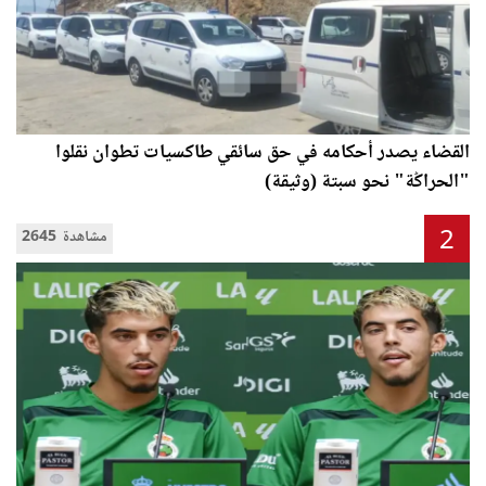
القضاء يصدر أحكامه في حق سائقي طاكسيات تطوان نقلوا
"الحراݣة" نحو سبتة (وثيقة)
2
2645 مشاهدة