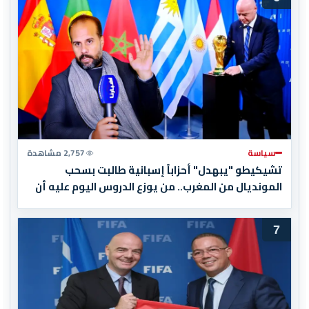
سياسة
2,757 مشاهدة
تشيكيطو "يبهدل" أحزاباً إسبانية طالبت بسحب
المونديال من المغرب.. من يوزع الدروس اليوم عليه أن
يبدأ بقراءة تاريخه أولاً
7