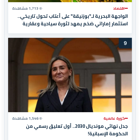
اقتصاد
1,713 مشاهدة
الواجهة البحرية لـ"بوزنيقة" على أعتاب تحول تاريخي..
استثمار إماراتي ضخم يمهد لثورة سياحية وعقارية
9
كورة عالمية
1,546 مشاهدة
جدل نهائي مونديال 2030.. أول تعليق رسمي من
الحكومة الإسبانية!