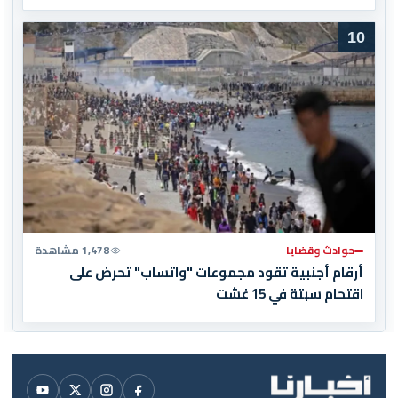
10
حوادث وقضايا
1,478 مشاهدة
أرقام أجنبية تقود مجموعات "واتساب" تحرض على
اقتحام سبتة في 15 غشت