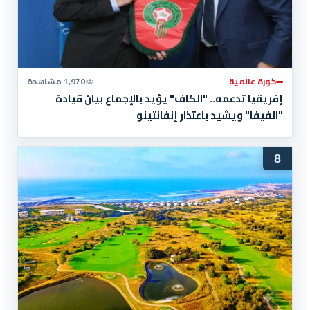
كورة عالمية
1,970 مشاهدة
إفريقيا تدعمه.. "الكاف" يؤيد بالإجماع بيان قيادة
"الفيفا" ويشيد باعتذار إنفانتينو
8