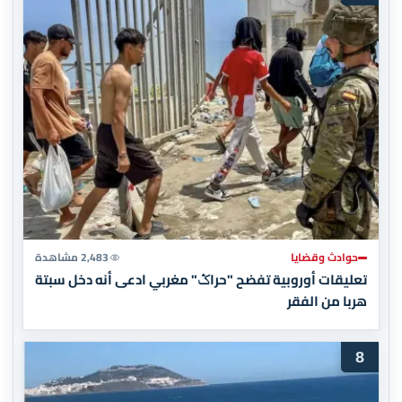
حوادث وقضايا
2,483 مشاهدة
تعليقات أوروبية تفضح "حراݣ" مغربي ادعى أنه دخل سبتة
هربا من الفقر
8