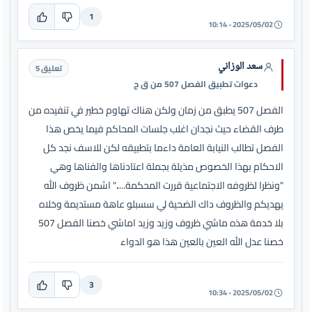
1
2025/05/02 - 10:14
سعد الوزاني
تعليق 5
دعوات تطبيق الفصل 507 من ق ج
الفصل 507 يطبق من زمان ولكن هناك تهاوم خطير في تنفيده من
طرف القضاء حيث نجدان اغلب جلسات المحاكم فيما يخص هذا
الفصل تطالب النيابة العامة داءما بتطبيقه لكن للاسف نجد كل
الاحكام بهذا الخصوص مذيلة بجملة اعتادناها والفناها وهي
"ونظرا لظروفه الاجتماعية قررت المحكمة....." اشمن ظروف الله
يهديكم والظروف داك الضحية لي سسبلو عاهة مستديمة وخلاه
بلا خدمة هذه ماشي ظروف وزيد وزيد اماشي خصنا الفصل 507
خصنا عدل الله العين بالعين هذا هو الدواء
3
2025/05/02 - 10:34