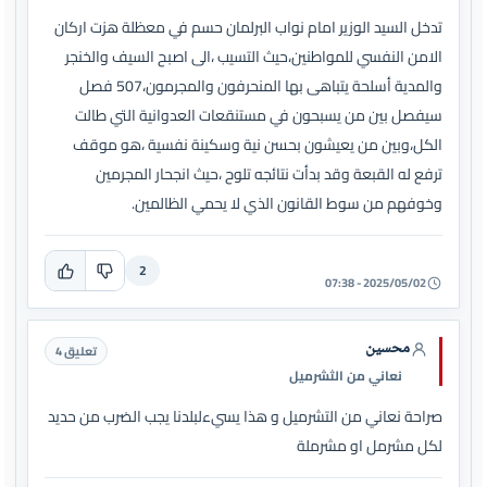
تدخل السيد الوزير امام نواب البرلمان حسم في معظلة هزت اركان
الامن النفسي للمواطنين،حيث التسيب ،الى اصبح السيف والخنجر
والمدية أسلحة يتباهى بها المنحرفون والمجرمون،507 فصل
سيفصل بين من يسبحون في مستنقعات العدوانية التي طالت
الكل،وبين من يعيشون بحسن نية وسكينة نفسية ،هو موقف
ترفع له القبعة وقد بدأت نتائجه تلوح ،حيث انجحار المجرمين
وخوفهم من سوط القانون الذي لا يحمي الظالمين.
2
2025/05/02 - 07:38
محسين
تعليق 4
نعاني من الثشرميل
صراحة نعاني من التشرميل و هذا يسيءلبلدنا يجب الضرب من حديد
لكل مشرمل او مشرملة