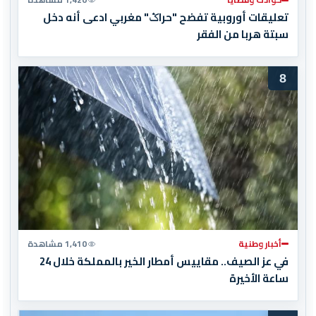
تعليقات أوروبية تفضح "حراݣ" مغربي ادعى أنه دخل
سبتة هربا من الفقر
8
أخبار وطنية
1,410 مشاهدة
في عز الصيف.. مقاييس أمطار الخير بالمملكة خلال 24
ساعة الأخيرة