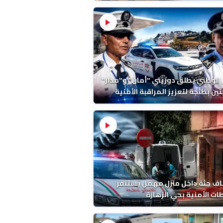
ة ونتائج التشريح
 الوطني يطلق دوريتي "أمان" و"مدار"
تين بطنجة لتعزيز المراقبة الأمنية
ف جثة داخل منزل مهمل يستنفر
ات الأمنية بحي الزهارة