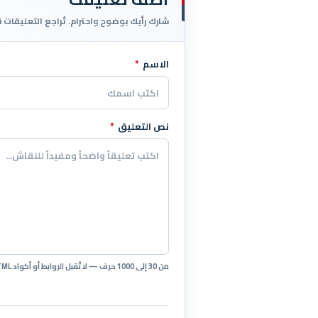
شارك رأيك بوضوح واحترام. تُراجع التعليقات 
الاسم
*
اترك هذا الحقل فارغاً
نص التعليق
*
من 30 إلى 1000 حرف — لا تُقبل الروابط أو أكواد HTML.