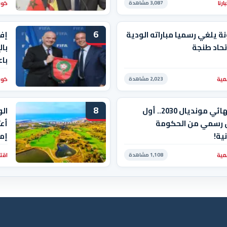
رنا
كور
3,087 مشاهدة
الن
6
ة يلغي رسميا مباراته الودية
إفر
تحاد طنجة
بال
باع
مية
كور
2,023 مشاهدة
8
جدل نهائي مونديال 2030.. أول
الو
 رسمي من الحكومة
أعت
نية!
إم
وع
مية
اقت
1,108 مشاهدة