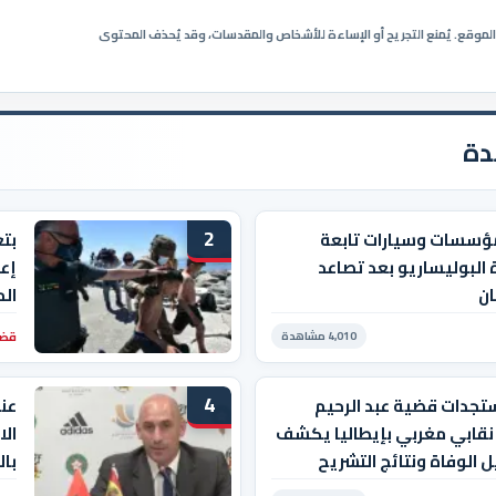
ي الموقع. يُمنع التجريح أو الإساءة للأشخاص والمقدسات، وقد يُحذف المحتوى
دة
2
ؤسسات وسيارات تابعة
بت
 البوليساريو بعد تصاعد
إعا
ان
ال
قضا
4,010 مشاهدة
4
تجدات قضية عبد الرحيم
عن
 نقابي مغربي بإيطاليا يكشف
الا
 الوفاة ونتائج التشريح
إن 