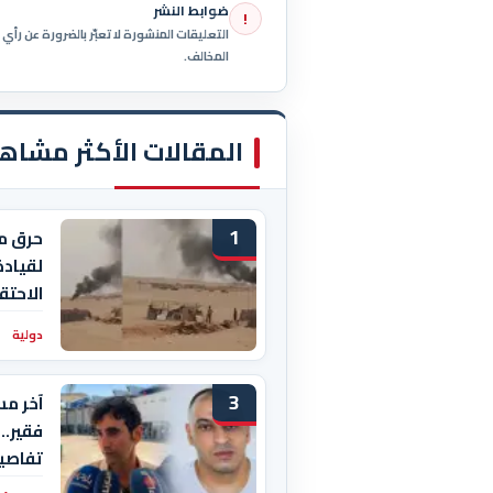
ضوابط النشر
!
التعليقات المنشورة لا تعبّر بالضرورة عن رأ
المخالف.
المقالات الأكثر مشاه
1
حرق م
لقيادة
الاحتق
دولية
3
آخر مس
فقير..
تفاصيل