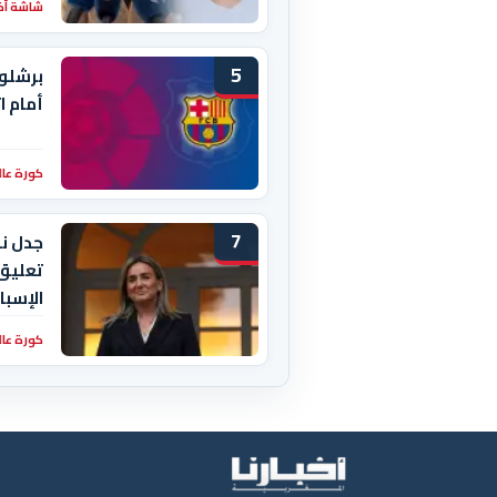
شاشة أخبا
5
برشلون
أمام ا
كورة عال
7
تعليق
الإسبا
كورة عال