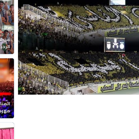
Video
من قل
يوماً
المنا
مهرجا
واقصا