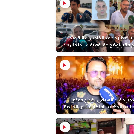
ب مطار محمد الخامس:عائلة عبد
الرحيم فقير توضح حقيقة بقاء الجثمان 90
 قبل إعادته إلى المغرب
دجير مفيد السباعي يفضح فوضى
نات بالمغرب.. احتكار فنانين للمنصة
ء اخرين