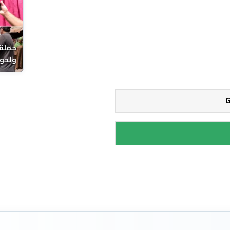
حملة 
ولحوم
بالحي