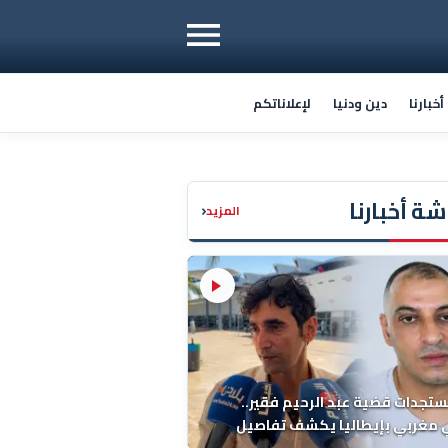
خبارنا
دين ودنيا
لإعلاناتكم
ة أخبارنا
‹
المزيد
ستجدات قضية عبد الرحيم فقير..
 مغربي بإيطاليا يكشف تفاصيل