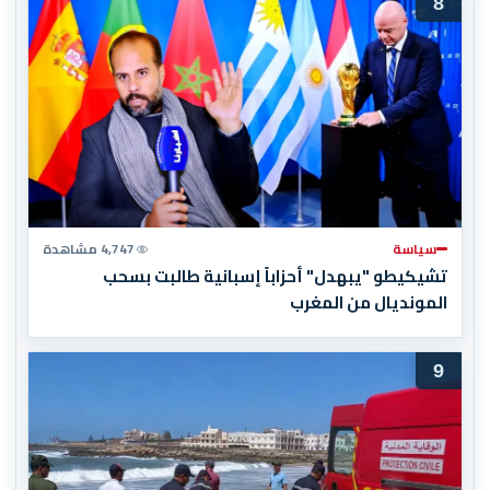
8
سياسة
4,747 مشاهدة
تشيكيطو "يبهدل" أحزاباً إسبانية طالبت بسحب
المونديال من المغرب
9