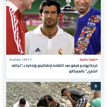
كورة عالمية
1,631 مشاهدة
خرجة يُهاجم فيغو بعد انتقاده لإنفانتينو ويُذكره بـ"خيانته
الكبرى" بالميركاتو
8