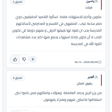
ياسين
تعليق 2
هزلت
عناوين وأخبار للاستهلاك فقط ، اسألوا التلاميذ الحقيقيين ذوي
صفر ساعة غياب ، المنتبهين في القسم و المحترمين لأساتذتهم
المدرسة يجب ان تعود لها هيبتها الاولى و يفهم دورها في تكوين
النخب لا أن تكون مادة استهزاء يجمع منها اكبر عدد مشاهدات
اتقوا الله في المدرسة
0
2026/06/05 - 04:14
العنبر
تعليق 3
:يقول المثل
من زرع الريح يحصد العاصفة ٠وهؤلاء وامثالهم ممن ناموا حتى
استفاقوا فاغشي عليهم وهم لا يفهمون. ٠