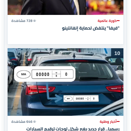
كورة عالمية
728 مشاهدة
"فيفا" ينتفض لحماية إنفانتينو
10
أخبار وطنية
646 مشاهدة
رسميا.. قرار جديد يغير شكل لوحات ترقيم السيارات