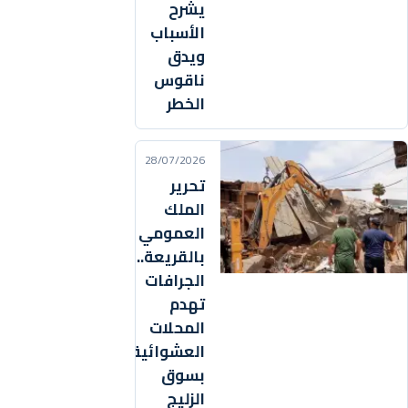
يشرح
الأسباب
ويدق
ناقوس
الخطر
28/07/2026
تحرير
الملك
العمومي
بالقريعة..
الجرافات
تهدم
المحلات
العشوائية
بسوق
الزليج