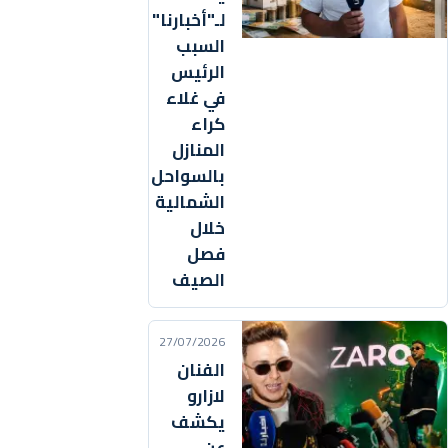
لـ"أخبارنا"
السبب
الرئيس
في غلاء
كراء
المنازل
بالسواحل
الشمالية
خلال
فصل
الصيف
27/07/2026
الفنان
لازارو
يكشف