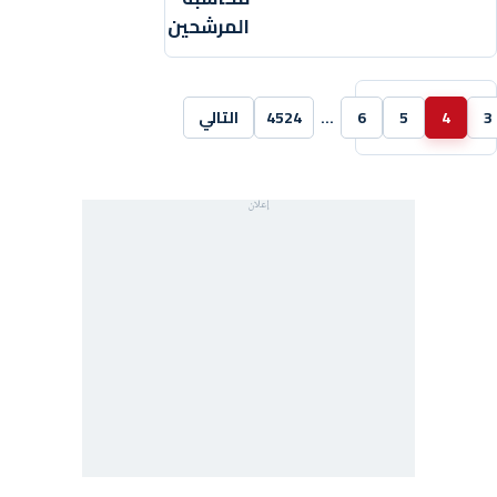
المرشحين
3
4
5
6
…
4524
التالي