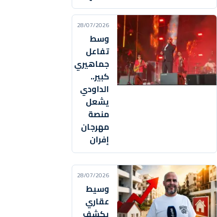
28/07/2026
وسط
تفاعل
جماهيري
كبير..
الداودي
يشعل
منصة
مهرجان
إفران
28/07/2026
وسيط
عقاري
يكشف