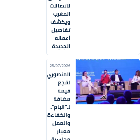
لاتصالات
المغرب
ويكشف
تفاصيل
أعماله
الجديدة
25/07/2026
المنصوري:
لقجع
قيمة
مضافة
لـ"البام"..
والكفاءة
والعمل
معيار
محاسبة