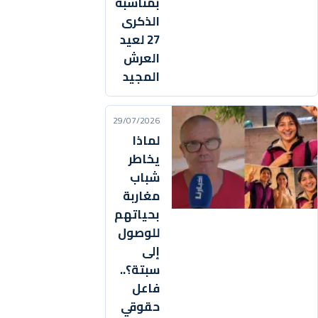
بمناسبة
الذكرى
27 لعيد
العرش
المجيد
29/07/2026
لماذا
يخاطر
شباب
مغاربة
بحياتهم
للوصول
إلى
سبتة؟..
فاعل
حقوقي