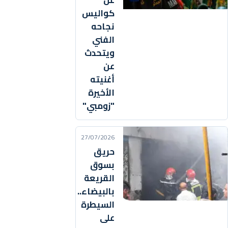
عن
كواليس
نجاحه
الفني
ويتحدث
عن
أغنيته
الأخيرة
"زومبي"
27/07/2026
حريق
بسوق
القريعة
بالبيضاء..
السيطرة
على