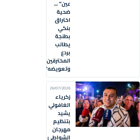
عين" ...
ضحية
اختراق
بنكي
بطنجة
يطالب
بردع
المخترقين
وتعويضه"
26/07/2026
زكرياء
الغافولي
يشيد
بتنظيم
مهرجان
الشواطئ