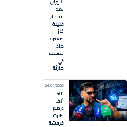
النيران
بعد
انفجار
قنينة
غاز
صغيرة
كاد
يتسبب
في
كارثة
26/07/2026
"50
ألف
درهم
طارت
فرمشة