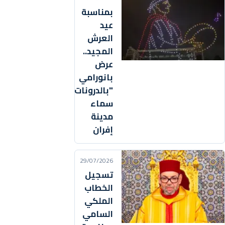
بمناسبة
عيد
العرش
المجيد..
عرض
بانورامي
"بالدرونات"يزين
سماء
مدينة
إفران
29/07/2026
تسجيل
الخطاب
الملكي
السامي