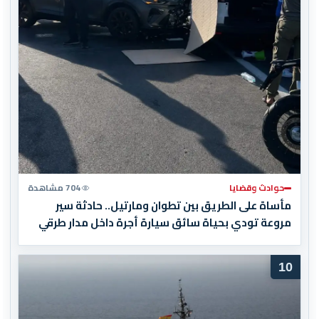
حوادث وقضايا
704 مشاهدة
مأساة على الطريق بين تطوان ومارتيل.. حادثة سير
مروعة تودي بحياة سائق سيارة أجرة داخل مدار طرقي
10