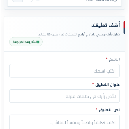
أضف تعليقك
شارك رأيك بوضوح واحترام. تُراجع التعليقات قبل ظهورها للقراء.
النشر بعد المراجعة
الاسم
*
اترك هذا الحقل فارغاً
عنوان التعليق
*
نص التعليق
*