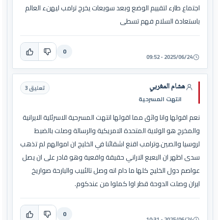
اجتماع طارء لتقييم الوضع وبعد سويعات يخرج ترامب ليهنء العالم
باستعادة السلام فهم تسطى
0
2025/06/24 - 09:52
هشام المغربي
تعليق 3
انتهت المسرحية
نعم اقولها وانا واثق مما اقولها انتهت المسرحية الاسرئلية الايرانية
والمخرج هو الولاية المتحدة الامريكية والرسالة وصلت بالضبط
لروسيا والصين.وترامب اقنع اشقائنا في الخليج ان اموالهم لم تذهب
سدى اظهر ان البعبع الاراني حقيقة واقعية وهو قادر على ان يصل
عواصم دول الخليج كلها ما دام انه وصل تالئبيب والبارحة صواريخ
ايران وصلت الدوحة قطر اوا كملوا من عندكوم.
0
2025/06/24 - 10:31