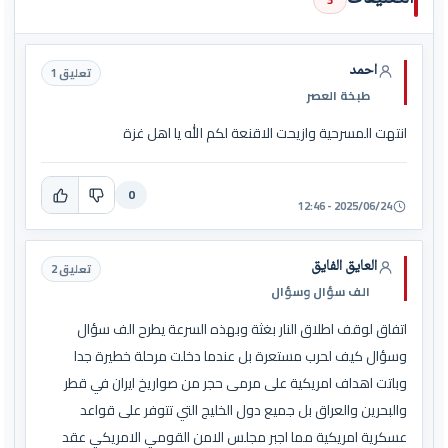
احمد
تعليق 1
طبخة العصر
انتهت المسرحية وازيحت الاقنعة لكم الله يا اهل غزة
0
2025/06/24 - 12:46
العايق الفايق
تعليق 2
الف سؤال وسؤال
اتفاق لوقف اطلاق النار بغثة وبهذه السرعة يطرح الف سؤال
وسؤال كيف لحرب مستعرة بل عندما دخلت مرحلة خطيرة جدا
وباتت اهداف امريكية على مرمى حجر من صواريخ ايران في قطر
والبحرين والعراق بل جميع دول الخليج التي تتوفر على قواعد
عسكرية امريكية مما اجبر مجلس الامن القومي الامريكي عقد