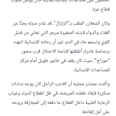
الحصول على مساعدات إنسانية بمدينة خان يونس جنوب
قطاع غزة.
وكان الشعلان، الملقب بـ"الزلزال"، قد غادر منزله بحثًا عن
الغذاء والدواء لابنته الصغيرة مريم، التي تعاني من فشل
كلوي وتسمم حاد في الدم، غير أن رحلته الإنسانية انتهت
برصاصة غادرة، أطلقتها قناصة الاحتلال قرب محور
“موراج”، حيث كان يقف في طابور طويل أمام مركز
للمساعدات الإنسانية.
وأكدت مصادر محلية أن اللاعب الراحل كان يوجه نداءات
متكررة لإنقاذ طفلته المريضة، في ظل انقطاع الدواء وغياب
الرعاية الطبية داخل القطاع، ما دفعه إلى المجازفة بروحه
على أمل إنقاذها.