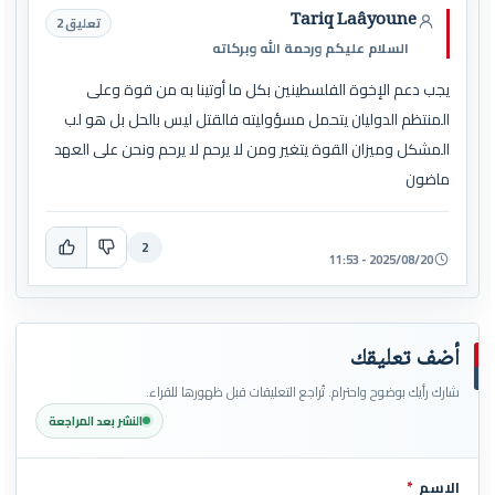
Tariq Laâyoune
تعليق 2
السلام عليكم ورحمة الله وبركاته
يجب دعم الإخوة الفلسطينين بكل ما أوتينا به من قوة وعلى
المنتظم الدوليان يتحمل مسؤوليته فالقتل ليس بالحل بل هو لب
المشكل وميزان القوة يتغير ومن لا يرحم لا يرحم ونحن على العهد
ماضون
2
2025/08/20 - 11:53
أضف تعليقك
شارك رأيك بوضوح واحترام. تُراجع التعليقات قبل ظهورها للقراء.
النشر بعد المراجعة
الاسم
*
اترك هذا الحقل فارغاً