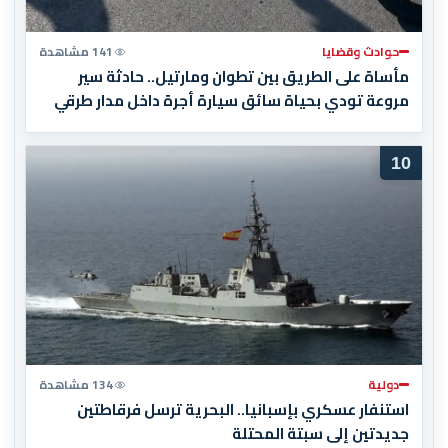
حوادث وقضايا
141 مشاهدة
مأساة على الطريق بين تطوان ومارتيل.. حادثة سير
مروعة تودي بحياة سائق سيارة أجرة داخل مدار طرقي
10
دولية
134 مشاهدة
استنفار عسكري بإسبانيا.. البحرية ترسل فرقاطتين
جديدتين إلى سبتة المحتلة