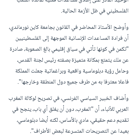
الوحيد القادر على إطلاق مساعدات فعلية لفائدة الشعب
الفلسطيني في ظل الأزمة الحالية.
وأوضح الأستاذ المحاضر في القانون بجامعة كاين نورماندي،
أن فرادة المساعدات الإنسانية الموجهة إلى الفلسطينيين
"تكمن في كونها تأتي في سياق إقليمي بالغ الصعوبة، صادرة
عن ملك يتمتع بمكانة متميزة بصفته رئيس لجنة القدس،
وحامل رؤية دبلوماسية واقعية وبراغماتية جعلت المملكة
فاعلا معترفا به من طرف جميع دول المنطقة وخارجها".
وأضاف الخبير السياسي الفرنسي، في تصريح لوكالة المغرب
العربي للأنباء، أن "المغرب، دون أن يغلق أي باب، ينجح في
تقديم دعم حقيقي، مادي بالأساس، لكنه أيضا دبلوماسي،
بعيدا عن التصريحات المتسرعة لبعض الأطراف".