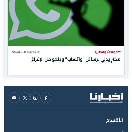
حوادث وقضايا
6,014 مشاهدة
مكترٍ يدلي برسائل "واتساب" وينجو من الإفراغ
الأقسام