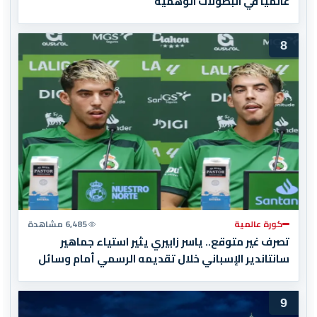
عالميا في البطولات الوهمية
8
كورة عالمية
6,485 مشاهدة
تصرف غير متوقع.. ياسر زابيري يثير استياء جماهير
سانتاندير الإسباني خلال تقديمه الرسمي أمام وسائل
الإعلام
9