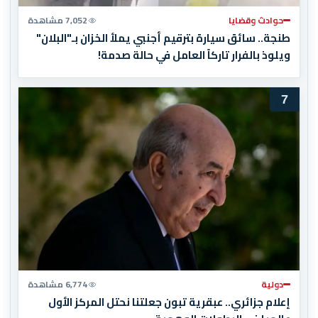
حوادث وقضايا
7,052 مشاهدة
طنجة.. سائق سيارة بترقيم أجنبي يملأ الخزان بـ"البلان"
ويلوذ بالفرار تاركاً العامل في حالة صدمة!
7
دولية
6,774 مشاهدة
إعلام جزائري.. عبقرية تبون جعلتنا نحتل المركز الأول