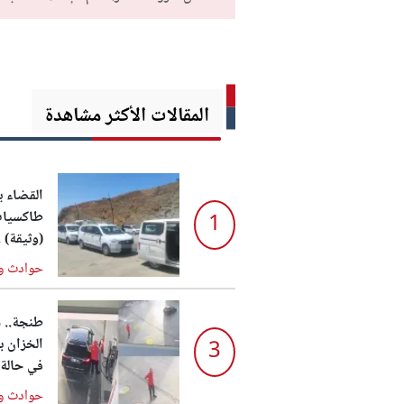
المقالات الأكثر مشاهدة
القضاء 
طاكسيات 
1
(وثيقة) .
حوادث و
طنجة.. س
الخزان بـ
3
في حالة 
حوادث و