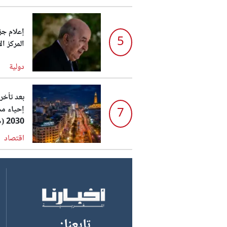
إعلام جز
5
المركز ال
دولية
بعد تأخر
إحياء مش
7
2030 (صورة) ...
اقتصاد
:تابعنا