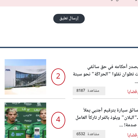
إرسال تعليق
يصدر أحكامه في حق سائقي
تطوان نقلوا "الحراݣة" نحو سبتة
2
..
مشاهدة
8187
قضايا
ائق سيارة بترقيم أجنبي يملأ
"البلان" ويلوذ بالفرار تاركاً العامل
4
صدمة! ...
مشاهدة
6532
قضايا