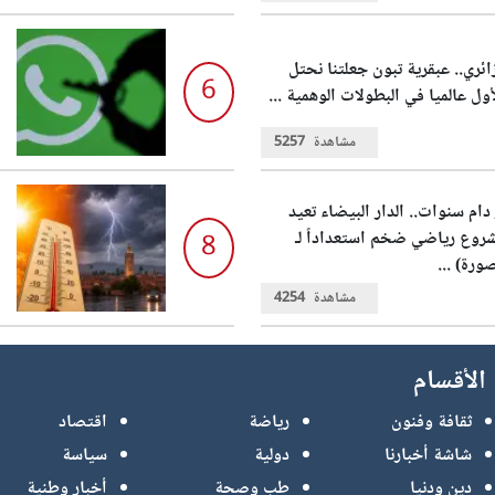
ائري.. عبقرية تبون جعلتنا نحتل
6
أول عالميا في البطولات الوهمية ...
مشاهدة
5257
 دام سنوات.. الدار البيضاء تعيد
روع رياضي ضخم استعداداً لـ
8
مشاهدة
4254
الأقسام
ثقافة وفنون
رياضة
اقتصاد
شاشة أخبارنا
دولية
سياسة
دين ودنيا
طب وصحة
أخبار وطنية