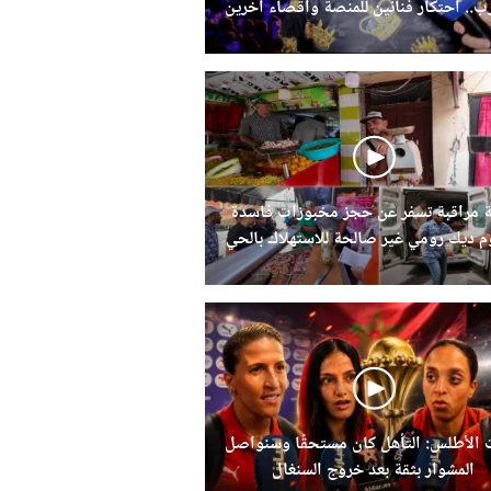
رب.. احتكار فنانين للمنصة واقصاء اخرين
 مراقبة تسفر عن حجز مخبوزات فاسدة
 ديك رومي غير صالحة للاستهلاك بالحي
الحسني
 الأطلس: التأهل كان مستحقًا وسنواصل
المشوار بثقة بعد خروج السنغال