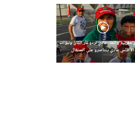
 مغربية واثقة: غادي نردو ثأر الكان ولبؤات
الأطلس غادي ينتاصرو على السنغال