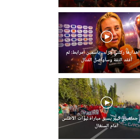
إهدارها ركلتي جزاء.. ياسمين أمرابط: لم
أفقد الثقة وسأواصل القتال
ماهيري كبير يسبق مباراة لبؤات الأطلس
أمام السنغال