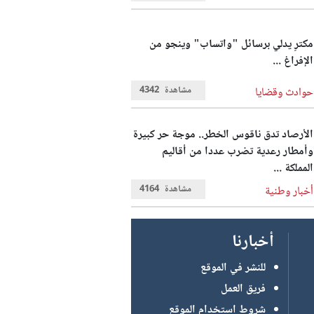
مكترٍ يدلي برسائل "واتساب" وينجو من
الإفراغ ...
مشاهدة
4342
حوادث وقضايا
الأرصاد تدق ناقوس الخطر.. موجة حر كبيرة
وأمطار رعدية تضرب عددا من أقاليم
المملكة ...
مشاهدة
4164
أخبار وطنية
أخبارنا
للنشر في الموقع
فريق العمل
شروط استخدام الموقع