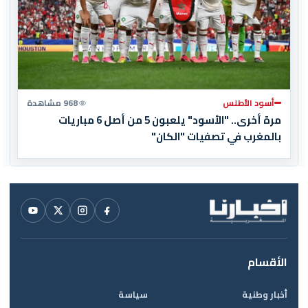
أسود الأطلس
968 مشاهدة
مرة أخرى.. "الأسود" يلعبون 5 من أصل 6 مباريات
بالمغرب في تصفيات "الكان"
الأقسام
أخبار وطنية
سياسة