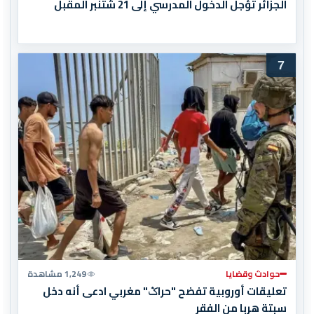
الجزائر تؤجل الدخول المدرسي إلى 21 شتنبر المقبل
7
حوادث وقضايا
1,249 مشاهدة
تعليقات أوروبية تفضح "حراݣ" مغربي ادعى أنه دخل
سبتة هربا من الفقر