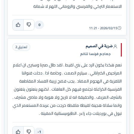
الاستعمار التركي والفرنسي والروماني اللهم لا شماتة
0
2026/02/15 - 11:21
ضربة في الصميم
تعليق 2
جماجم فرنسا تتالم
نعم هكذا يكون الرد على بني لقيط . لقد طال صبرنا وسنرى ان اعلام
المراحيض الكبراناتي . سيلزم الصمت . وخاصة اذا . دخلت قنواتنا
التلفزية في الهجوم المضاد . يجب فضح زريبة الفساد المقاطعة
الفرنسية الكراغلة تجتمع فيهم كل العاهات . لكنهم ينعتون يتغنون
بالشرف المزيف . والحقيقة انه لا تاريخ ولا هوية ولا ماضي مشرف .
وانما سلالة هجينة لقيطة ملقطة خرجت من عربدة المستعمر الذي
تبول في بورديلات جاء زاءر . الطابوىيستانية المقيتة .
-1