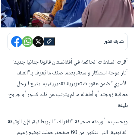
شارك الخبر
أقرت السلطات الحاكمة في أفغانستان قانونا جنائيا جديدا
أثار موجة استنكار واسعة، بعدما صنّف ما يُعرف بـ"العنف
الأسري" ضمن عقوبات تعزيرية تقديرية، بما يتيح للرجل
معاقبة زوجته أو أطفاله ما لم يترتب عن ذلك كسور أو جروح
بليغة.
وبحسب ما أوردته صحيفة "تلغراف" البريطانية، فإن الوثيقة
القانونية، التي تتكون من 60 صفحة، حملت توقيع زعيم