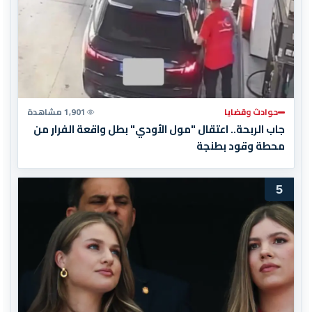
حوادث وقضايا
1,901 مشاهدة
جاب الربحة.. اعتقال "مول الأودي" بطل واقعة الفرار من
محطة وقود بطنجة
5