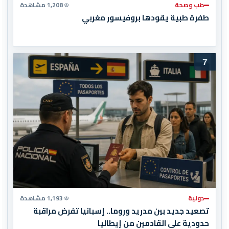
طب وصحة
1,208 مشاهدة
طفرة طبية يقودها بروفيسور مغربي
7
دولية
1,193 مشاهدة
تصعيد جديد بين مدريد وروما.. إسبانيا تفرض مراقبة
حدودية على القادمين من إيطاليا