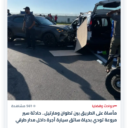
حوادث وقضايا
561 مشاهدة
مأساة على الطريق بين تطوان ومارتيل.. حادثة سير
مروعة تودي بحياة سائق سيارة أجرة داخل مدار طرقي