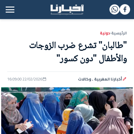
القائمة الرئيسية
الرئيسية
دولية
‹
"طالبان" تشرع ضرب الزوجات
والأطفال "دون كسور"
أخبارنا المغربية ـ وكالات
22/02/2026 16:09:00