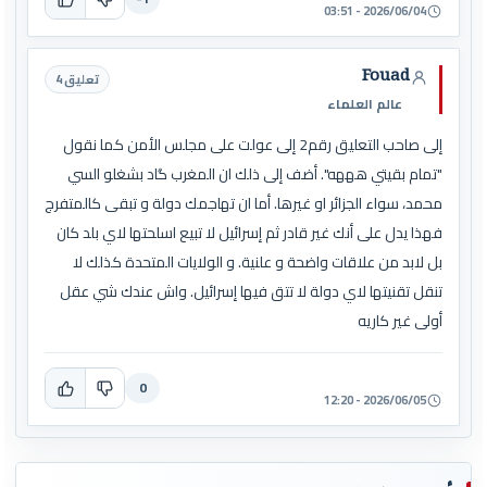
2026/06/04 - 03:51
Fouad
تعليق 4
عالم العلماء
إلى صاحب التعليق رقم2 إلى عولت على مجلس الأمن كما نقول
"تمام بقيتي هههه". أضف إلى ذلك ان المغرب گاد بشغلو السي
محمد، سواء الجزائر او غيرها. أما ان تهاجمك دولة و تبقى كالمتفرج
فهذا يدل على أنك غير قادر ثم إسرائيل لا تبيع اسلحتها لاي بلد كان
بل لابد من علاقات واضحة و علنية. و الولايات المتحدة كذلك لا
تنقل تقنيتها لاي دولة لا تتق فيها إسرائيل. واش عندك شي عقل
أولى غير كاريه
0
2026/06/05 - 12:20