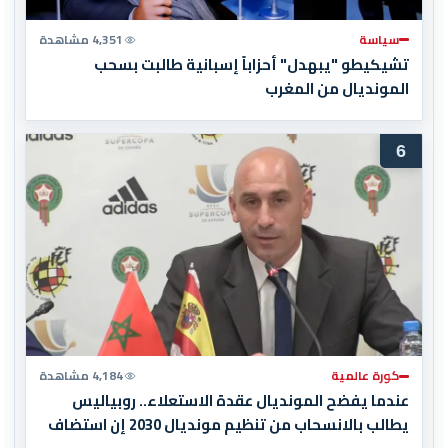
سياسة
4,351 مشاهدة
تشيكيطو "يبهدل" أحزاباً إسبانية طالبت بسحب
المونديال من المغرب
6
كورة عالمية
4,184 مشاهدة
عندما يفضح المونديال عقدة الاستعلاء.. روبياليس
يطالب بالانسحاب من تنظيم مونديال 2030 إن استضاف