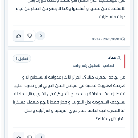
على مهاجمتهم. عين العقل هو علاقة وطيدة مع إسرائيل
للاستفادة من علمها و أسلحتها وهذا لا يمنع من الدفاع عن قيام
دولة فلسطينية
0
2026/06/03 - 05:34
عماد
تعليق 3
لصاحب التعليق رقم واحد
من يهاجم المغرب مثلا ؟.. الجزائر الأكثر عدوانية لا تستطيع الا و
تعرضت لعقوبات قاسية في مجلس الامن الدولي ايران تضرب الخليج
فقط لزعزعة المنطقة و المصالح الأمريكية في الخليج و ثانيا لماذا لا
يستهدف السعودية بدل الكويت و قطر فقط لأنهم ضعفاء عسكريا
اما المغرب لديه انظمة دفاع جوي امريكية و اسرائيلية و تطل
التطو؟اين عقلك؟
-1