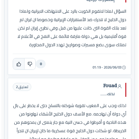
السؤال لماذا لاتقوم الكويت بالرد على الانتهاكات الايرانية ولماذا
دول الخليج لا تتحرك ضد الٱستفزازات الإيرانية وخصوصا ان ايران لم
تعد بتلك القوة التي كانت عليها من قبل وفي نظري إيران لم تكن
قوة ٱقليمية بل هي دولة مارقة قائمة على النفخ في الٱعلام لا
تمتلك سوى بضع مسيرات وصواريخ تهدد الدول المجاورة
0
2026/06/03 - 01:19
Fouad
تعليق 2
لذلك.......
لذلك وجب على المغرب تقوية شوكته بالتسلح حتى لا يخطر على بال
أي دولة أن تهاجمه. مع الأسف دول الخليج الأشقاء تهاونوا من
هذه الناحية و أفرطوا في حسن النية مع جار يتمنى ان يمحوهم من
الخريطة. لو شكلت دول الخليج قوة عسكرية ما كان لإيران ان تتجرأ