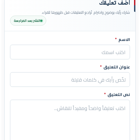
أضف تعليقك
شارك رأيك بوضوح واحترام. تُراجع التعليقات قبل ظهورها للقراء.
النشر بعد المراجعة
الاسم
*
اترك هذا الحقل فارغاً
عنوان التعليق
*
نص التعليق
*