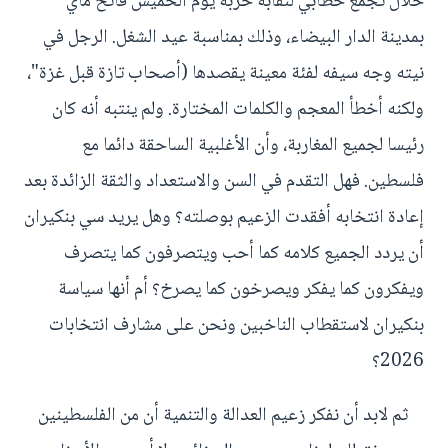
خلال تجمع خطابي لنقابة حزبه يوم الخميس فاتح ماي
بمدينة الدار البيضاء، وذلك بمناسبة عيد الشغل. الرجل في
نيته وجه سيفه لفئة معينة يقصدها (أصحاب تازة قبل غزة"،
ولكنه أخطأ المعجم والكلمات المختارة. ولم ينتبه أنه كان
رئيسا لجميع المغاربة، وأن الأغلبية الساحقة دائما مع
فلسطين. فهل التقدم في السن والاستعداد والثقة الزائدة بعد
إعادة انتخابه أفقدت الزعيم بوصلته؟ وهل يريد سي بنكيران
أن يردد الجميع كلامه كما أحب ويتصرفون كما يتصرف
ويفكرون كما يفكر ويصرخون كما يصرخ؟ أم أنها سياسة
بنكيران لاستقطاب الناخبين ونحن على مشارف انتخابات
2026؟
ثم لابد أن نفكر زعيم العدالة والتنمية أن من الفلسطينين