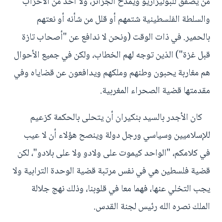
من يصفق للبوليزاريو ويمدح الجزائر، ولا أحد من الأحزاب
والسلطة الفلسطينية شتمهم أو قلل من شأنه أو نعتهم
بالحمير. في ذات الوقت (ونحن لا ندافع عن "أصحاب تازة
قبل غزة") الذين توجه لهم الخطاب، ولكن في جميع الأحوال
هم مغاربة يحبون وطنهم وملكهم ويدافعون عن قضاياه وفي
مقدمتها قضية الصحراء المغربية.
كان الأجدر بالسيد بنكيران أن يتحلى بالحكمة كزعيم
للإسلاميين وسياسي ورجل دولة وينصح هؤلاء أن لا عيب
في كلامكم، "الواحد كيموت على ولادو ولا على بلادو"، لكن
قضية فلسطين هي في نفس مرتبة قضية الوحدة الترابية ولا
يجب التخلي عنها، فهما معا في قلوبنا، وذلك نهج جلالة
الملك نصره الله رئيس لجنة القدس.