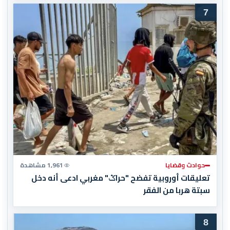
7
حوادث وقضايا
1,961 مشاهدة
تعليقات أوروبية تفضح "حراݣ" مغربي ادعى أنه دخل
سبتة هربا من الفقر
8