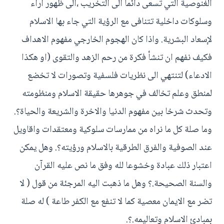
الغنوصية التي تسعى دائما الى التخريب ،الى ظهور آراء
وسلوكات داخلية تتنافى مع الرؤية التي جاء بها الاسلام
لإسعاد البشرية. واذا كان الهجوم الخارجي مفهوم الاهداف
فكيف نفهم ان تنشأ فكرة من رحم الزهد والتقوى (او هكذا
الادعاء) لتنتهي الى نظريات فلسفية وتصورات لا تخضع
لمنطق وعلم تخالف في جوهرها حقيقة الاسلام ومنظومته
وتحدث شرخا بين مفهوم الدنيا والاخرة والشريعة والحياة؟.
وما صلة كل ما نراه من ممارسات سلوكية ومعتقدات واقاويل
عند الصوفية والفرق الطرقية بالاسلام ورؤيته؟. وهل يمكن
اعتبار ذلك عبادة وخشوعا لله وفق ما نص عليه القرآن
والسنة الصحيحة.؟ وهل ما ذهبت اليه المرجئة من قول ( لا
تضر مع الايمان معصية كما لا تنفع مع الكفر طاعة ) له صلة
بمبادئ الاسلام وتعاليمه.؟.