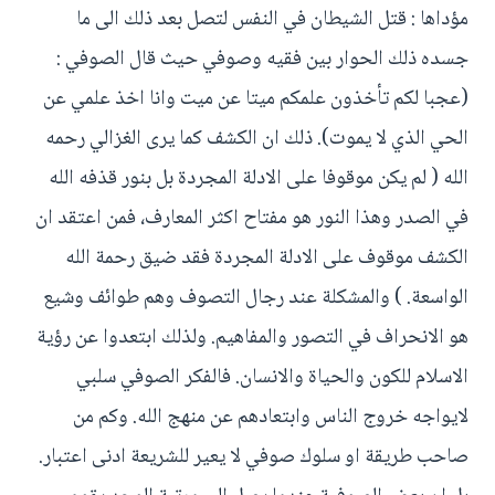
مؤداها : قتل الشيطان في النفس لتصل بعد ذلك الى ما
جسده ذلك الحوار بين فقيه وصوفي حيث قال الصوفي :
(عجبا لكم تأخذون علمكم ميتا عن ميت وانا اخذ علمي عن
الحي الذي لا يموت). ذلك ان الكشف كما يرى الغزالي رحمه
الله ( لم يكن موقوفا على الادلة المجردة بل بنور قذفه الله
في الصدر وهذا النور هو مفتاح اكثر المعارف، فمن اعتقد ان
الكشف موقوف على الادلة المجردة فقد ضيق رحمة الله
الواسعة. ) والمشكلة عند رجال التصوف وهم طوائف وشيع
هو الانحراف في التصور والمفاهيم. ولذلك ابتعدوا عن رؤية
الاسلام للكون والحياة والانسان. فالفكر الصوفي سلبي
لايواجه خروج الناس وابتعادهم عن منهج الله. وكم من
صاحب طريقة او سلوك صوفي لا يعير للشريعة ادنى اعتبار.