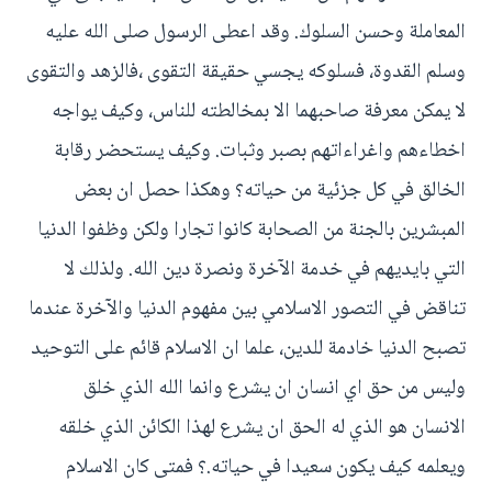
المعاملة وحسن السلوك. وقد اعطى الرسول صلى الله عليه
وسلم القدوة، فسلوكه يجسي حقيقة التقوى ،فالزهد والتقوى
لا يمكن معرفة صاحبهما الا بمخالطته للناس، وكيف يواجه
اخطاءهم واغراءاتهم بصبر وثبات. وكيف يستحضر رقابة
الخالق في كل جزئية من حياته؟ وهكذا حصل ان بعض
المبشرين بالجنة من الصحابة كانوا تجارا ولكن وظفوا الدنيا
التي بايديهم في خدمة الآخرة ونصرة دين الله. ولذلك لا
تناقض في التصور الاسلامي بين مفهوم الدنيا والآخرة عندما
تصبح الدنيا خادمة للدين، علما ان الاسلام قائم على التوحيد
وليس من حق اي انسان ان يشرع وانما الله الذي خلق
الانسان هو الذي له الحق ان يشرع لهذا الكائن الذي خلقه
ويعلمه كيف يكون سعيدا في حياته.؟ فمتى كان الاسلام