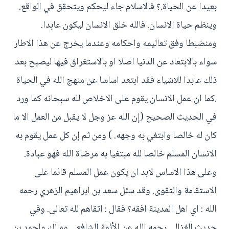
بعيدا عن الحياة.؟ فالاسلام جاء ليحكم ويتحقق في الواقع.
وينظم حياة الانسان. فالله خلق الانسان ليكون عابدا.
ومنضبطا وفق تعاليمه واحكامه وعندما يخرج عن هذا الاطار
سواء بالابتعاد عن الدنيا اصلا او بالاستغراق فيها ليصبح بعد
ذلك عابدا للاشياء فقد ابتعد اساسا عن منهج الله في الحياة
.كما ان عمل الانسان يقوم على الاخلاص لله سبحانه كما ورد
في الحديث الصحيح (إن الله عز وجل لا يقبل من العمل الا ما
كان له خالصا وابتغي به وجهه. ) ومن ثم إن كل عمل يقوم به
الانسان المسلم خالصا لله مبتغيا به مرضاة الله فهو عبادة.
وعلى هذا الاساس لابد ان يكون عمل المسلم قائما على
الاستقامة والتقوى. وقد سئل سعد بن ابراهيم الزهري رحمه
الله : اي اهل المدينة افقه؟ فقال : اتقاهم لله تعالى. وفي
حديث الغزالي رحمه الله عن الأئمة الشافعي ومالك واحمد بن