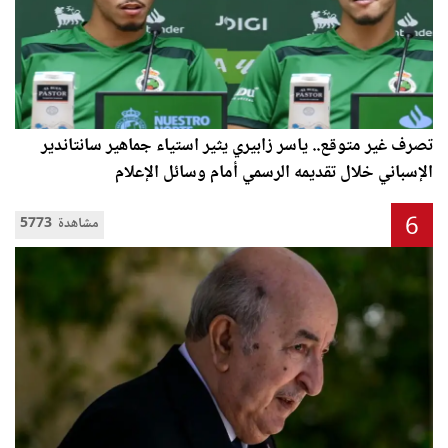
تصرف غير متوقع.. ياسر زابيري يثير استياء جماهير سانتاندير
الإسباني خلال تقديمه الرسمي أمام وسائل الإعلام
6
5773 مشاهدة