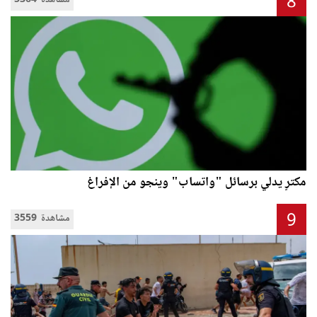
8
5364 مشاهدة
مكترٍ يدلي برسائل "واتساب" وينجو من الإفراغ
9
3559 مشاهدة