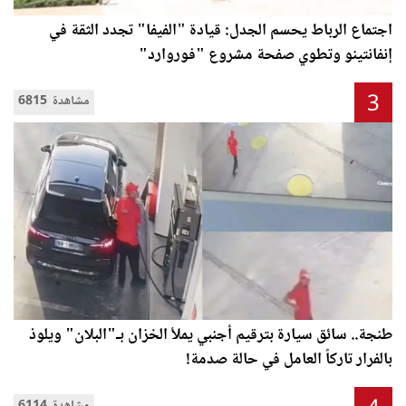
اجتماع الرباط يحسم الجدل: قيادة "الفيفا" تجدد الثقة في
إنفانتينو وتطوي صفحة مشروع "فوروارد"
3
6815 مشاهدة
طنجة.. سائق سيارة بترقيم أجنبي يملأ الخزان بـ"البلان" ويلوذ
بالفرار تاركاً العامل في حالة صدمة!