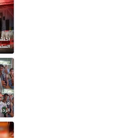
اكتشا
السلط
من قل
يوماً