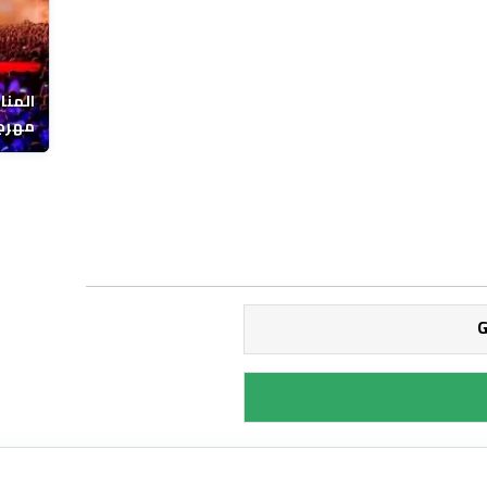
المنا
مهرجا
واقصا