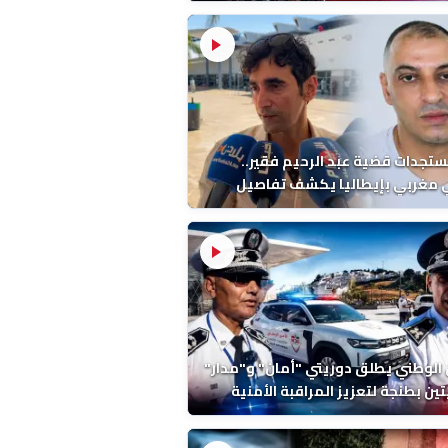
ب بطنجة
ستجدات قضية عبد الرحيم فقير..
 مغربي بإيطاليا يكشف تفاصيل
ة ونتائج التشريح
 الوطني يطلق دوريتي "أمان" و"مدار"
تين بطنجة لتعزيز المراقبة الأمنية