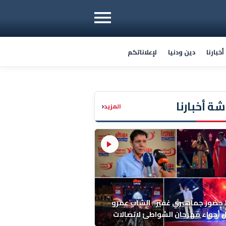
خبارنا
دين ودنيا
لإعلاناتكم
ة أخبارنا
‹
المزيد
ضور جماهيري غفير.. الشاب عمرو
أجواء مهرجان الشواطئ لاتصالات