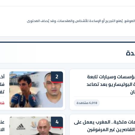
ي الموقع. يُمنع التجريح أو الإساءة للأشخاص والمقدسات، وقد يُحذف المحتوى
دة
2
ؤسسات وسيارات تابعة
آخ
 البوليساريو بعد تصاعد
فقي
ان
تفا
شاشة
6,018 مشاهدة
4
ات ملكية.. المغرب يعمل على
عن
القاصرين غير المرفوقين
الا