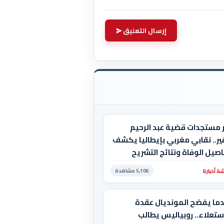
إرسال التعليق
ر مستجدات قضية عبد الرحيم
ر.. نقابي مغربي بإيطاليا يكشف
صيل الوفاة ونتائج التشريح
 أخبارنا
5,106 مشاهدة
دما يفضح المونديال عقدة
ستعلاء.. روبياليس يطالب