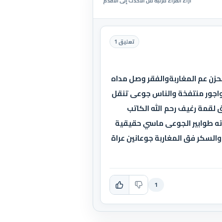
آراء القراء مرتبة من الأحدث إلى الأقدم
تعليق 1
حزن عم المغاربةوالفقر وصل مداه
 واجور منتفخة والناس جوعى تنقل
لقمة رغيف رحم الله الكاتب
ياته طوابير الجوعى ماسي حقيقية
السكر فق المغاربة جوعانين عراة
1