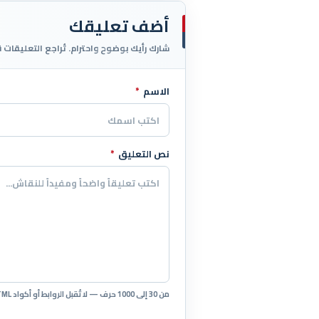
أضف تعليقك
شارك رأيك بوضوح واحترام. تُراجع التعليقات 
الاسم
*
اترك هذا الحقل فارغاً
نص التعليق
*
من 30 إلى 1000 حرف — لا تُقبل الروابط أو أكواد HTML.