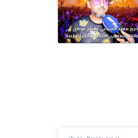
دجير مفيد السباعي يفضح فوضى
نات بالمغرب.. احتكار فنانين للمنصة
ء اخرين