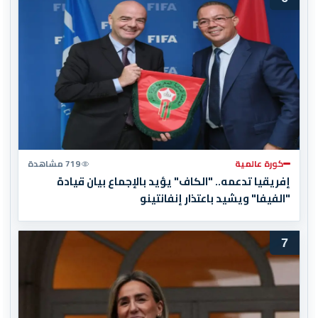
كورة عالمية
719 مشاهدة
إفريقيا تدعمه.. "الكاف" يؤيد بالإجماع بيان قيادة
"الفيفا" ويشيد باعتذار إنفانتينو
7