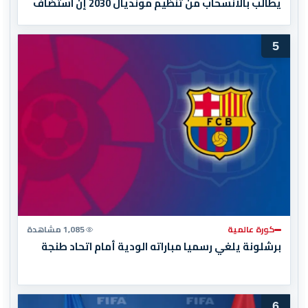
يطالب بالانسحاب من تنظيم مونديال 2030 إن استضاف
المغرب المباراة النهائية!
5
كورة عالمية
1,085 مشاهدة
برشلونة يلغي رسميا مباراته الودية أمام اتحاد طنجة
6