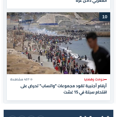
المغربي داخل غزة
10
حوادث وقضايا
437 مشاهدة
أرقام أجنبية تقود مجموعات "واتساب" تحرض على
اقتحام سبتة في 15 غشت