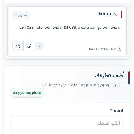
bomm
تعليق 1
L&#039;hotel ben widan&#039; à côté barrge ben widan
0
2018/04/06 - 04:04
أضف تعليقك
شارك رأيك بوضوح واحترام. تُراجع التعليقات قبل ظهورها للقراء.
النشر بعد المراجعة
الاسم
*
اترك هذا الحقل فارغاً