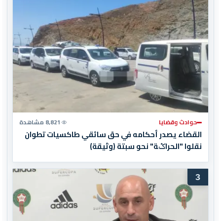
حوادث وقضايا
8,821 مشاهدة
القضاء يصدر أحكامه في حق سائقي طاكسيات تطوان
نقلوا "الحراݣة" نحو سبتة (وثيقة)
3