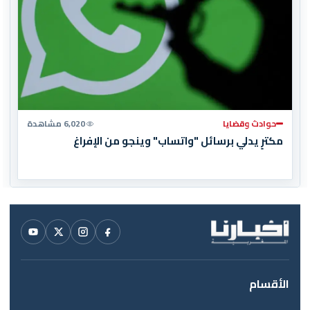
حوادث وقضايا
6,020 مشاهدة
مكترٍ يدلي برسائل "واتساب" وينجو من الإفراغ
الأقسام