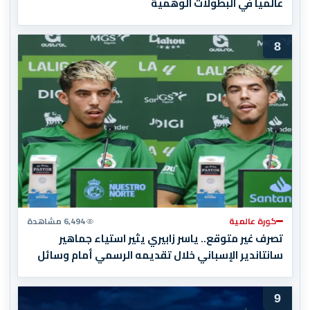
عالميا في البطولات الوهمية
8
كورة عالمية
6,494 مشاهدة
تصرف غير متوقع.. ياسر زابيري يثير استياء جماهير
سانتاندير الإسباني خلال تقديمه الرسمي أمام وسائل
الإعلام
9