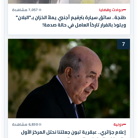
حوادث وقضايا
7,057 مشاهدة
طنجة.. سائق سيارة بترقيم أجنبي يملأ الخزان بـ"البلان"
ويلوذ بالفرار تاركاً العامل في حالة صدمة!
7
دولية
6,830 مشاهدة
إعلام جزائري.. عبقرية تبون جعلتنا نحتل المركز الأول