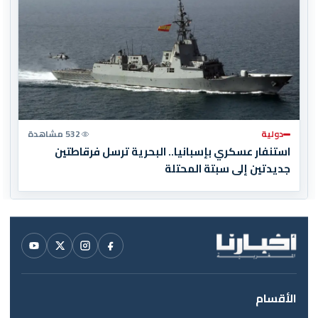
دولية
532 مشاهدة
استنفار عسكري بإسبانيا.. البحرية ترسل فرقاطتين
جديدتين إلى سبتة المحتلة
الأقسام