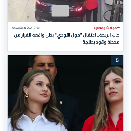
حوادث وقضايا
2,217 مشاهدة
جاب الربحة.. اعتقال "مول الأودي" بطل واقعة الفرار من
محطة وقود بطنجة
5