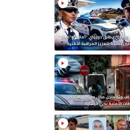
 الوطني يطلق دوريتي "أمان" و"مدار"
تين بطنجة لتعزيز المراقبة الأمنية
ف جثة داخل منزل مهمل يستنفر
ات الأمنية بحي الزهارة