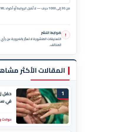
من 30 إلى 1000 حرف — لا تُقبل الروابط أو أكواد HTML.
ضوابط النشر
!
التعليقات المنشورة لا تعبّر بالضرورة عن رأ
المخالف.
المقالات الأكثر مشاه
1
حفل ز
في سو
حوادث و