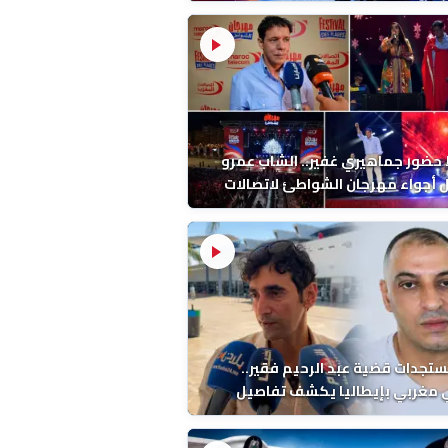
ب بالمضيق
ضور جماهيري غفير.. الشاب عمرو
أجواء مهرجان الشواطئ لاتصالات
ب بطنجة
ستجدات قضية عبد الرحيم فقير..
 مغربي بإيطاليا يكشف تفاصيل
ة ونتائج التشريح