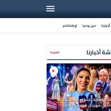
خبارنا
دين ودنيا
لإعلاناتكم
ة أخبارنا
‹
المزيد
فنية مميزة.. ابتسام تسكت تخطف
اء في مهرجان شواطئ اتصالات