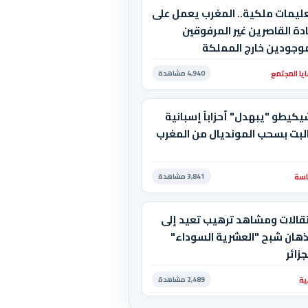
عليمات ملكية.. المغرب يعمل على
دة القاصرين غير المرفوقين
موجودين خارج المملكة
يا المجتمع
4,940 مشاهدة
كيطو "يبهدل" أحزاباً إسبانية
لبت بسحب المونديال من المغرب
سة
3,841 مشاهدة
تقالات ومشاهد ترهيب تعيد إلى
ذهان شبح "العشرية السوداء"
جزائر
ية
2,489 مشاهدة