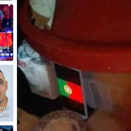
المغر
وسط ح
يشعل 
المغر
آخر م
نقابي
الوفا