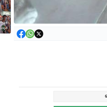
من قل
يوماً