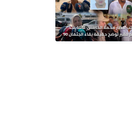
ب مطار محمد الخامس:عائلة عبد
الرحيم فقير توضح حقيقة بقاء الجثمان 90
 قبل إعادته إلى المغرب