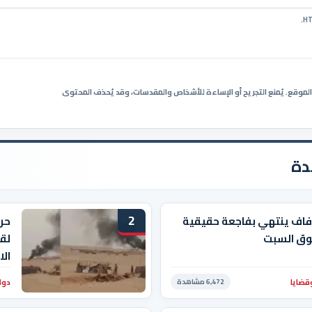
ي الموقع. يُمنع التجريح أو الإساءة للأشخاص والمقدسات، وقد يُحذف المحتوى
دة
2
فاف ينتهي بفاجعة حقيقية
حر
ق السبت
لقي
الا
قضايا
دول
6,472 مشاهدة