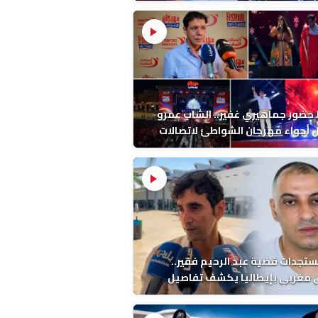
ب بالمضيق
ضور جماهيري غفير.. الشاب عمرو
أجواء مهرجان الشواطئ لاتصالات
ب بطنجة
ستجدات قضية عبد الرحيم فقير..
 مغربي بإيطاليا يكشف تفاصيل
ة ونتائج التشريح