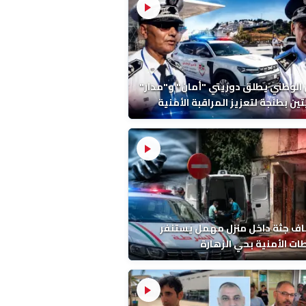
 الوطني يطلق دوريتي "أمان" و"مدار"
تين بطنجة لتعزيز المراقبة الأمنية
ف جثة داخل منزل مهمل يستنفر
ات الأمنية بحي الزهارة