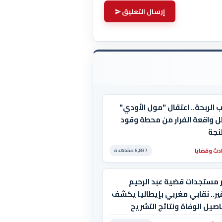
إرسال التعليق
 الربحة.. اعتقال "مول الأودي"
ل واقعة الفرار من محطة وقود
نجة
دث وقضايا
6,837 مشاهدة
ر مستجدات قضية عبد الرحيم
ر.. نقابي مغربي بإيطاليا يكشف
صيل الوفاة ونتائج التشريح