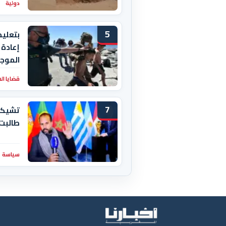
دولية
5
بتعليم
إعادة 
الموجو
قضايا ال
7
تشيكيط
طالبت
سياسة