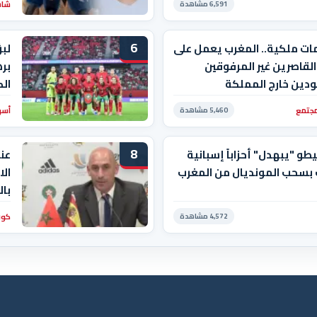
شاشة
6,591 مشاهدة
6
ات ملكية.. المغرب يعمل على
لبؤ
القاصرين غير المرفوقين
بره
دين خارج المملكة
الك
مجتمع
أسو
5,460 مشاهدة
8
و "يبهدل" أحزاباً إسبانية
عن
 بسحب المونديال من المغرب
الا
إن 
كور
4,572 مشاهدة
الن