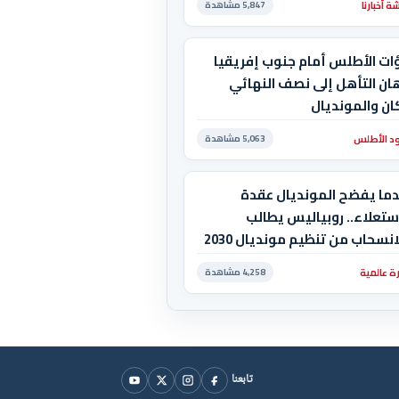
 أخبارنا
5,847 مشاهدة
ات الأطلس أمام جنوب إفريقيا
ان التأهل إلى نصف النهائي
ان والمونديال
د الأطلس
5,063 مشاهدة
دما يفضح المونديال عقدة
ستعلاء.. روبياليس يطالب
بالانسحاب من تنظيم مونديال 2030
استضاف المغرب المباراة
ة عالمية
4,258 مشاهدة
هائية!
تابعنا