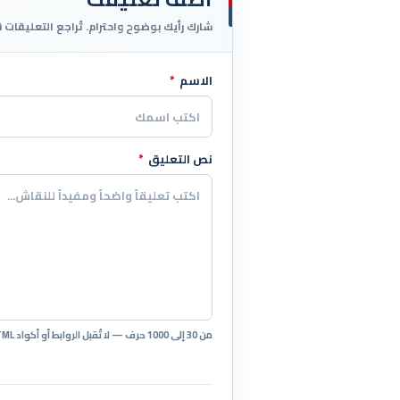
شارك رأيك بوضوح واحترام. تُراجع التعليقات 
الاسم
*
اترك هذا الحقل فارغاً
نص التعليق
*
من 30 إلى 1000 حرف — لا تُقبل الروابط أو أكواد HTML.