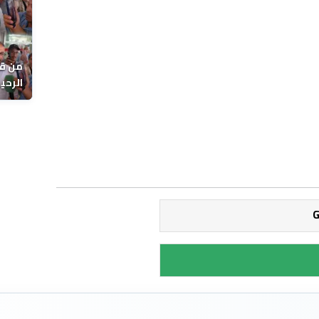
من قل
يوماً