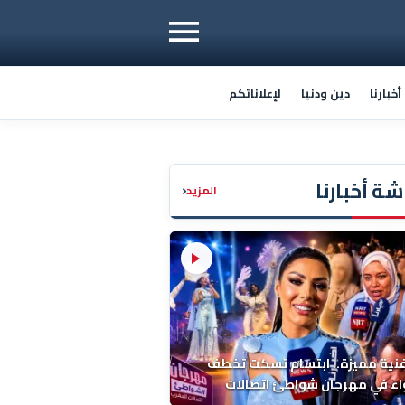
خبارنا
دين ودنيا
لإعلاناتكم
ة أخبارنا
‹
المزيد
فنية مميزة.. ابتسام تسكت تخطف
اء في مهرجان شواطئ اتصالات