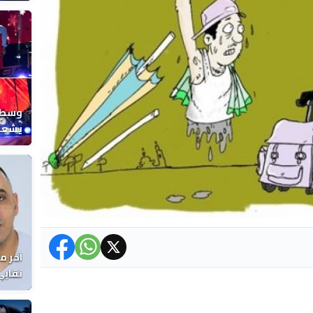
المغر
وسط ح
يشعل 
المغر
آخر م
نقابي
الوفا