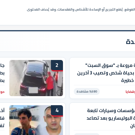
ي الموقع. يُمنع التجريح أو الإساءة للأشخاص والمقدسات، وقد يُحذف المحتوى
دة
2
 مروعة بـ "سوق السبت"
جاب
تودي بحياة شخص وتصيب 3 آخرين
بط
خطيرة
بط
قضايا
حوا
9,680 مشاهدة
4
ؤسسات وسيارات تابعة
آخ
 البوليساريو بعد تصاعد
فقي
ان
تفا