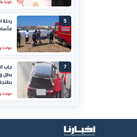
كورة عال
5
رحلة ا
مأساة 
حوادث و
7
جاب ال
بطل وا
بطنجة
حوادث و