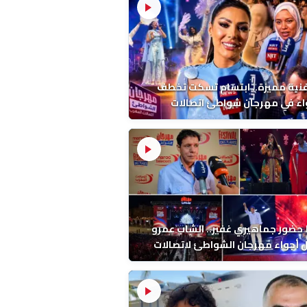
فنية مميزة.. ابتسام تسكت تخطف
اء في مهرجان شواطئ اتصالات
ب بالمضيق
ضور جماهيري غفير.. الشاب عمرو
أجواء مهرجان الشواطئ لاتصالات
ب بطنجة