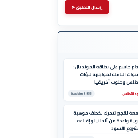
إرسال التعليق
ام حاسم على بطاقة المونديال:
نوات الناقلة لمواجهة لبؤات
أطلس وجنوب أفريقيا
د الأطلس
6,833 مشاهدة
معة لقجع تتحرك لخطف موهبة
ية واعدة من ألمانيا وإقناعه
شروع الأسود