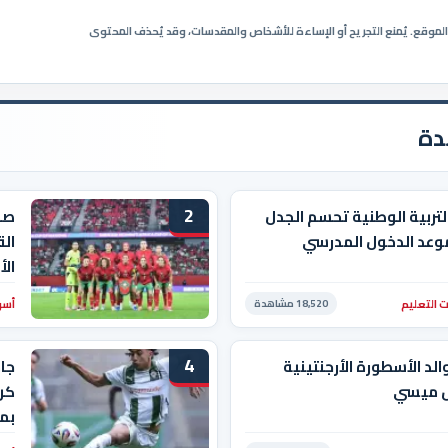
ي الموقع. يُمنع التجريح أو الإساءة للأشخاص والمقدسات، وقد يُحذف المحتوى
دة
2
التربية الوطنية تحسم الجدل
صد
وعد الدخول المدرسي
الق
ال
 التعليم
أسو
18,520 مشاهدة
4
الد الأسطورة الأرجنتينية
جا
ل ميسي
كرو
بم