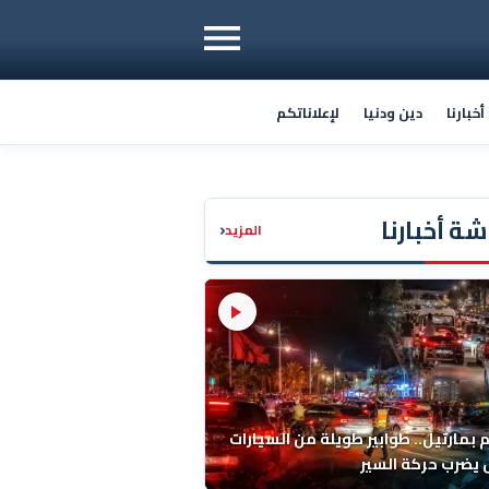
خبارنا
دين ودنيا
لإعلاناتكم
ة أخبارنا
‹
المزيد
م بمارتيل.. طوابير طويلة من السيارات
يضرب حركة السير