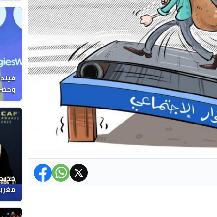
فيلدا
وحضرن
خديجة
مغربي