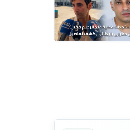
ستجدات قضية عبد الرحيم فقير..
 مغربي بإيطاليا يكشف تفاصيل
ة ونتائج التشريح