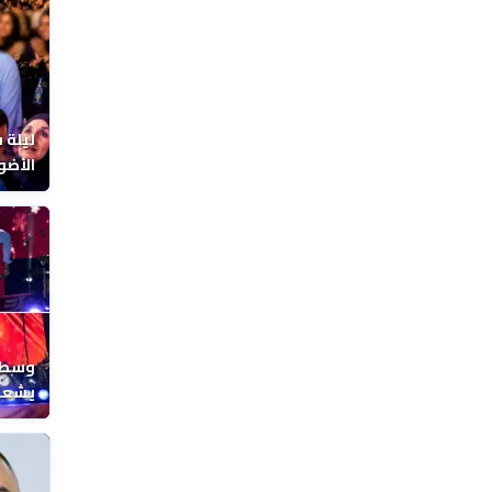
ليلة 
الأضو
المغر
وسط ح
يشعل 
المغر