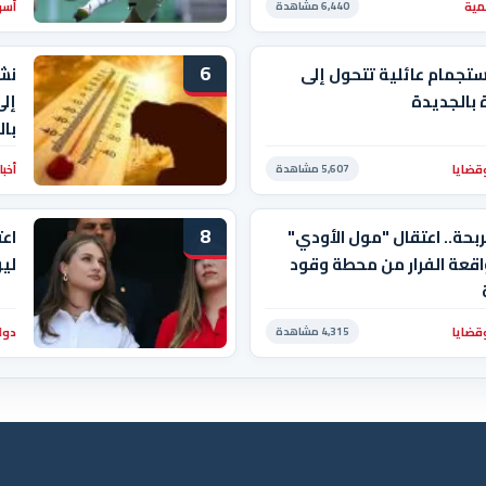
مية
أسو
6,440 مشاهدة
6
ستجمام عائلية تتحول إلى
نش
بالجديدة
با
قضايا
أخبا
5,607 مشاهدة
8
ربحة.. اعتقال "مول الأودي"
اعت
قعة الفرار من محطة وقود
ليو
قضايا
دول
4,315 مشاهدة