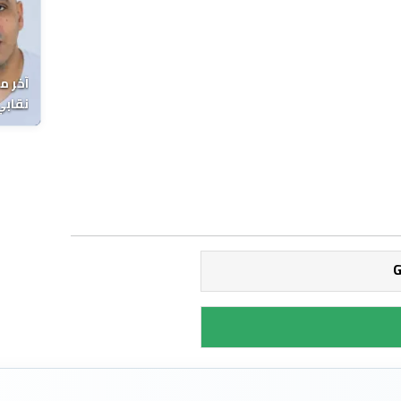
آخر م
نقابي
الوفا