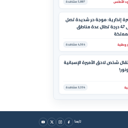
د الأطلس
5,887 مشاهدة
رة إنذارية: موجة حر شديدة تصل
إلى 47 درجة تطال عدة مناطق
لمملكة
ر وطنية
4,564 مشاهدة
قال شخص لاحق الأميرة الإسبانية
نور!
ية
3,334 مشاهدة
تابعنا