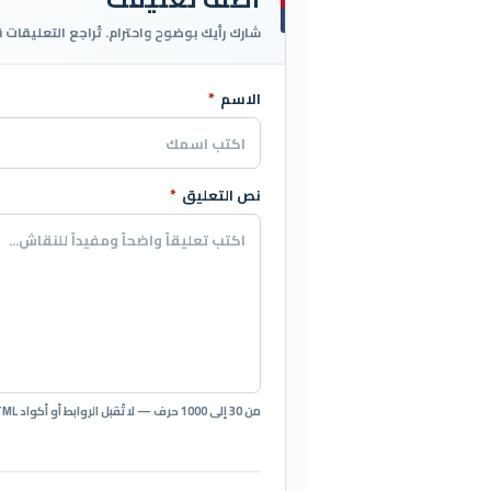
شارك رأيك بوضوح واحترام. تُراجع التعليقات 
الاسم
*
اترك هذا الحقل فارغاً
نص التعليق
*
من 30 إلى 1000 حرف — لا تُقبل الروابط أو أكواد HTML.