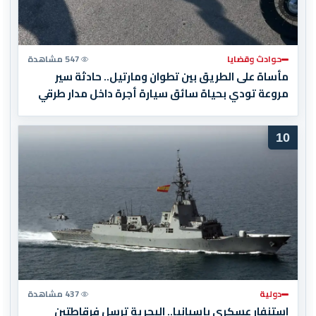
حوادث وقضايا
547 مشاهدة
مأساة على الطريق بين تطوان ومارتيل.. حادثة سير
مروعة تودي بحياة سائق سيارة أجرة داخل مدار طرقي
10
دولية
437 مشاهدة
استنفار عسكري بإسبانيا.. البحرية ترسل فرقاطتين