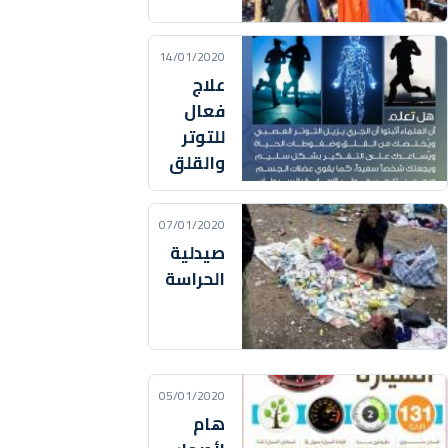
14/01/2020
علاج
فعال
للتوتر
والقلق
07/01/2020
صيدلية
الحراسة
05/01/2020
هام