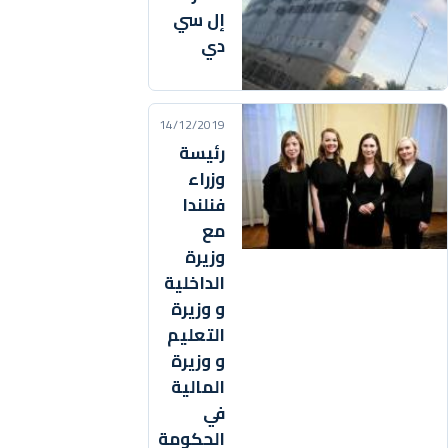
إل سي
دي
14/12/2019
رئيسة
وزراء
فنلندا
مع
وزيرة
الداخلية
و وزيرة
التعليم
و وزيرة
المالية
في
الحكومة