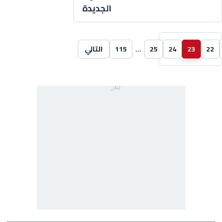
الجديدة
22
23
24
25
…
115
التالي