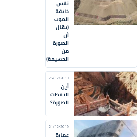
نفس
ذائقة
الموت
(يقال
أن
الصورة
من
الحسيمة)
25/12/2019
أين
التقطت
الصورة؟
21/12/2019
عمارة