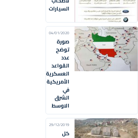
لأصحاب
السيارات
04/01/2020
صورة
توضح
عدد
القواعد
العسكرية
الأمريكية
في
الشرق
الاوسط
29/12/2019
كل