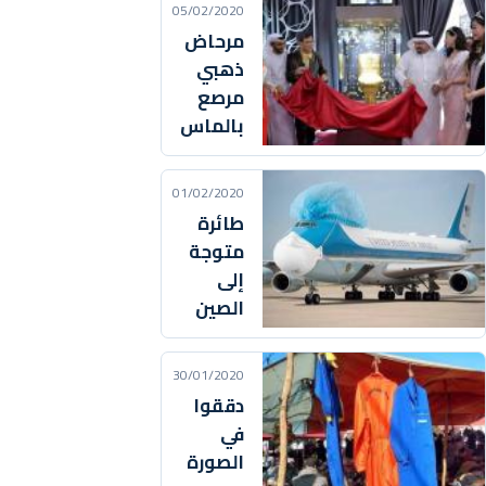
05/02/2020
مرحاض
ذهبي
مرصع
بالماس
01/02/2020
طائرة
متوجة
إلى
الصين
30/01/2020
دققوا
في
الصورة