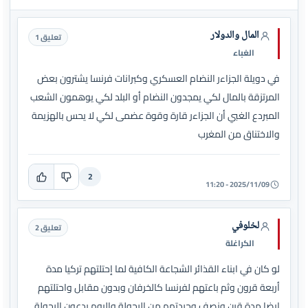
المال والدولار
تعليق 1
الغباء
في دويلة الجزاءر النضام العسكري وكبرانات فرنسا يشترون بعض
المرتزقة بالمال لكي يمجدون النضام أو البلد لكي يوهمون الشعب
المبردع الغبي أن الجزاءر قارة وقوة عضمى لكي لا يحس بالهزيمة
والاختناق من المغرب
2
2025/11/09 - 11:20
لخلوفي
تعليق 2
الكراغلة
لو كان في ابناء القذائر الشجاعة الكافية لما إحتلتهم تركيا مدة
أربعة قرون وثم باعتهم لفرنسا كالخرفان وبدون مقابل واحتلتهم
ايضا مدة قرن ونصف وجردتهم من الرجولة واليوم يدعون الرجولة