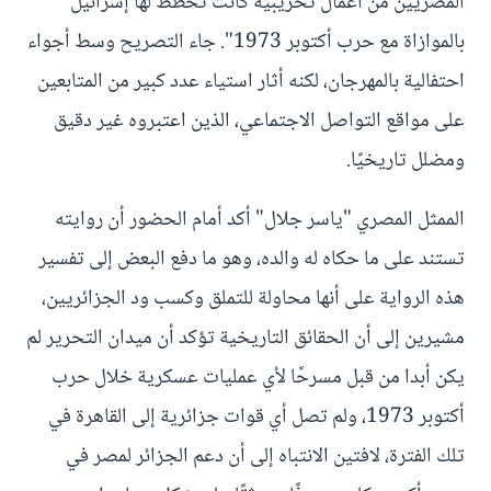
المصريين من أعمال تخريبية كانت تخطط لها إسرائيل
بالموازاة مع حرب أكتوبر 1973". جاء التصريح وسط أجواء
احتفالية بالمهرجان، لكنه أثار استياء عدد كبير من المتابعين
على مواقع التواصل الاجتماعي، الذين اعتبروه غير دقيق
ومضلل تاريخيًا.
الممثل المصري "ياسر جلال" أكد أمام الحضور أن روايته
تستند على ما حكاه له والده، وهو ما دفع البعض إلى تفسير
هذه الرواية على أنها محاولة للتملق وكسب ود الجزائريين،
مشيرين إلى أن الحقائق التاريخية تؤكد أن ميدان التحرير لم
يكن أبدا من قبل مسرحًا لأي عمليات عسكرية خلال حرب
أكتوبر 1973، ولم تصل أي قوات جزائرية إلى القاهرة في
تلك الفترة، لافتين الانتباه إلى أن دعم الجزائر لمصر في