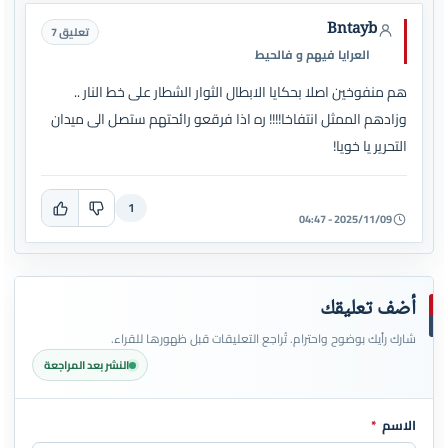
Bntayb
تعليق 7
العرايا فيهم و فالحيط
هم منفوخين اصلا بحكايا الابطال الثوار الشطار على خط النار ..
وزادهم الممثل انتفاخا!!!! ره اذا فرقعو رائحتهم ستصل الى ميدان
التحرير يا خويا!
1
2025/11/09 - 04:47
أضف تعليقك
شارك رأيك بوضوح واحترام. تُراجع التعليقات قبل ظهورها للقراء.
النشر بعد المراجعة
الاسم
*
اترك هذا الحقل فارغاً