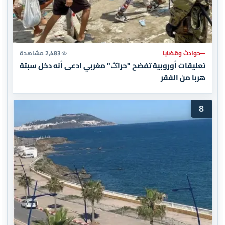
حوادث وقضايا
2,483 مشاهدة
تعليقات أوروبية تفضح "حراݣ" مغربي ادعى أنه دخل سبتة
هربا من الفقر
8