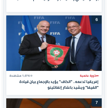
6
كورة عالمية
1,076 مشاهدة
إفريقيا تدعمه.. "الكاف" يؤيد بالإجماع بيان قيادة
"الفيفا" ويشيد باعتذار إنفانتينو
7