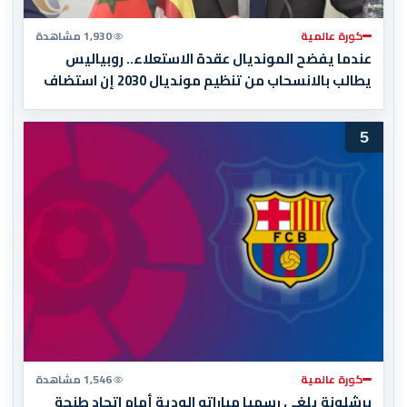
كورة عالمية
1,930 مشاهدة
عندما يفضح المونديال عقدة الاستعلاء.. روبياليس
يطالب بالانسحاب من تنظيم مونديال 2030 إن استضاف
المغرب المباراة النهائية!
5
كورة عالمية
1,546 مشاهدة
برشلونة يلغي رسميا مباراته الودية أمام اتحاد طنجة