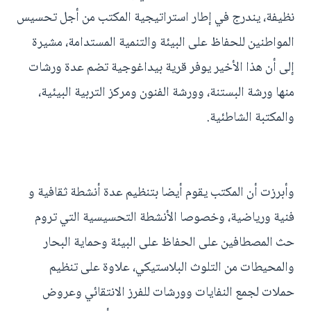
نظيفة، يندرج في إطار استراتيجية المكتب من أجل تحسيس
المواطنين للحفاظ على البيئة والتنمية المستدامة، مشيرة
إلى أن هذا الأخير يوفر قرية بيداغوجية تضم عدة ورشات
منها ورشة البستنة، وورشة الفنون ومركز التربية البيئية،
والمكتبة الشاطئية.
وأبرزت أن المكتب يقوم أيضا بتنظيم عدة أنشطة ثقافية و
فنية ورياضية، وخصوصا الأنشطة التحسيسية التي تروم
حث المصطافين على الحفاظ على البيئة وحماية البحار
والمحيطات من التلوث البلاستيكي، علاوة على تنظيم
حملات لجمع النفايات وورشات للفرز الانتقائي وعروض