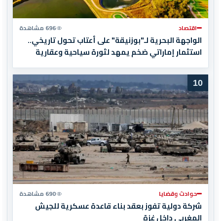
اقتصاد
696 مشاهدة
الواجهة البحرية لـ"بوزنيقة" على أعتاب تحول تاريخي..
استثمار إماراتي ضخم يمهد لثورة سياحية وعقارية
10
حوادث وقضايا
690 مشاهدة
شركة دولية تفوز بعقد بناء قاعدة عسكرية للجيش
المغربي داخل غزة