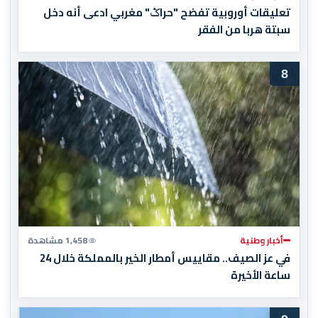
تعليقات أوروبية تفضح "حراݣ" مغربي ادعى أنه دخل
سبتة هربا من الفقر
8
أخبار وطنية
1,458 مشاهدة
في عز الصيف.. مقاييس أمطار الخير بالمملكة خلال 24
ساعة الأخيرة