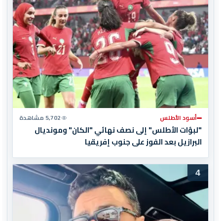
أسود الأطلس
5,702 مشاهدة
"لبؤات الأطلس" إلى نصف نهائي "الكان" ومونديال
البرازيل بعد الفوز على جنوب إفريقيا
4