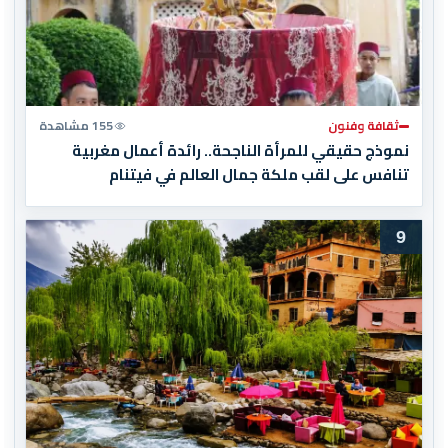
ثقافة وفنون
155 مشاهدة
نموذج حقيقي للمرأة الناجحة.. رائدة أعمال مغربية
تنافس على لقب ملكة جمال العالم في فيتنام
9