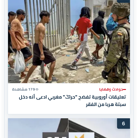
حوادث وقضايا
179 مشاهدة
تعليقات أوروبية تفضح "حراݣ" مغربي ادعى أنه دخل
سبتة هربا من الفقر
6