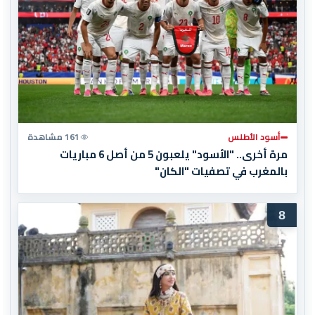
أسود الأطلس
161 مشاهدة
مرة أخرى.. "الأسود" يلعبون 5 من أصل 6 مباريات
بالمغرب في تصفيات "الكان"
8