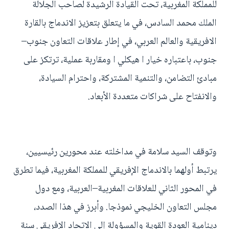
للمملكة المغربية، تحت القيادة الرشيدة لصاحب الجلالة
الملك محمد السادس، في ما يتعلق بتعزيز الاندماج بالقارة
الافريقية والعالم العربي، في إطار علاقات التعاون جنوب–
جنوب، باعتباره خيار ا هيكلي ا ومقاربة عملية، ترتكز على
مبادئ التضامن، والتنمية المشتركة، واحترام السيادة،
والانفتاح على شراكات متعددة الأبعاد.
وتوقف السيد سلامة في مداخلته عند محورين رئيسيين،
يرتبط أولهما بالاندماج الإفريقي للمملكة المغربية، فيما تطرق
في المحور الثاني للعلاقات المغربية–العربية، ومع دول
مجلس التعاون الخليجي نموذجا. وأبرز في هذا الصدد،
دينامية العودة القوية والمسؤولة إلى الاتحاد الإفريقي سنة