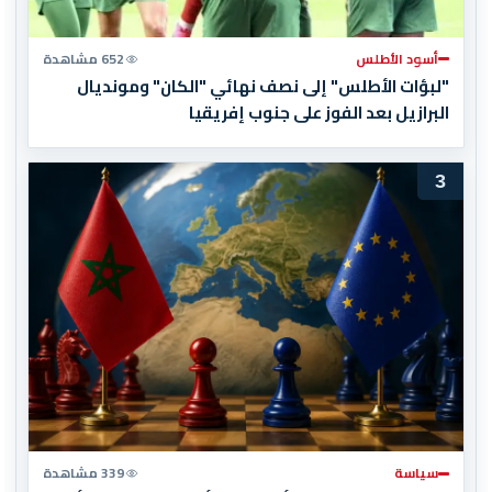
أسود الأطلس
652 مشاهدة
"لبؤات الأطلس" إلى نصف نهائي "الكان" ومونديال
البرازيل بعد الفوز على جنوب إفريقيا
3
سياسة
339 مشاهدة