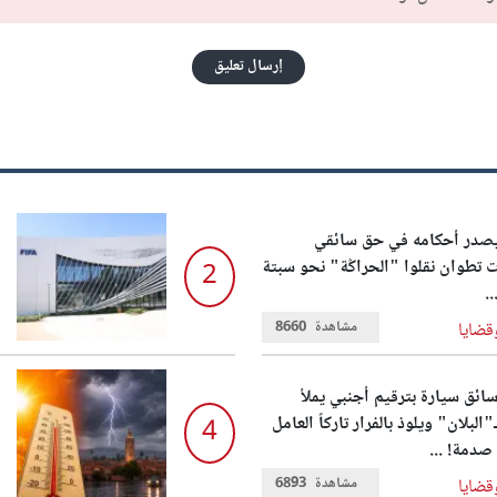
إرسال تعليق
يصدر أحكامه في حق سائقي
تطوان نقلوا "الحراݣة" نحو سبتة
2
..
مشاهدة
8660
قضايا
ائق سيارة بترقيم أجنبي يملأ
"البلان" ويلوذ بالفرار تاركاً العامل
4
صدمة! ...
مشاهدة
6893
قضايا