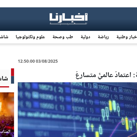
خبار وطنية
رياضة
دولية
طب وصحة
علوم وتكنولوجيا
شاشة
03/08/2025 12:50:00
: اعتمادٌ عالميٌّ متسارعٌ
شاشة
المناد