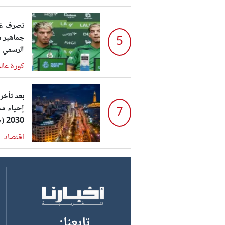
تصرف غير
جماهير س
5
الرسمي أ
كورة عال
بعد تأخر
إحياء مش
7
2030 (صورة) ...
اقتصاد
:تابعنا