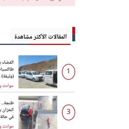
المقالات الأكثر مشاهدة
القضاء 
طاكسيات 
1
(وثيقة) .
حوادث و
طنجة.. س
الخزان بـ
3
في حالة 
حوادث و