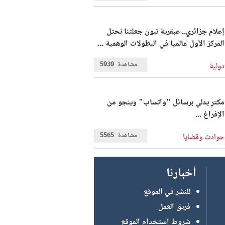
إعلام جزائري.. عبقرية تبون جعلتنا نحتل
المركز الأول عالميا في البطولات الوهمية ...
مشاهدة
5939
دولية
مكترٍ يدلي برسائل "واتساب" وينجو من
الإفراغ ...
مشاهدة
5565
حوادث وقضايا
أخبارنا
للنشر في الموقع
فريق العمل
شروط استخدام الموقع