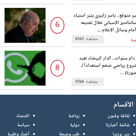
 متوقع.. ياسر زابيري يثير استياء
انتاندير الإسباني خلال تقديمه
6
مام وسائل الإعلام ...
مشاهدة
6161
مية
 دام سنوات.. الدار البيضاء تعيد
روع رياضي ضخم استعداداً لـ
8
مشاهدة
5764
الأقسام
ثقافة وفنون
رياضة
اقتصاد
شاشة أخبارنا
دولية
سياسة
دين ودنيا
طب وصحة
أخبار وطنية