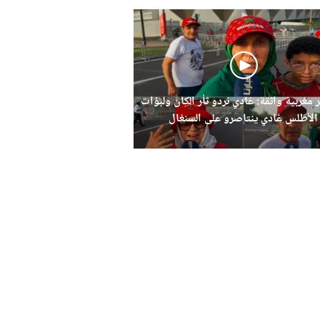
 مغربية واثقة: غادي نردو ثأر الكان ولبؤات
الأطلس غادي ينتاصرو على السنغال