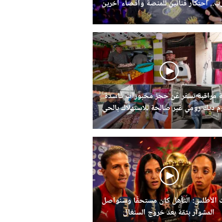
رب.. احتكار فنانين للمنصة واقصاء اخرين
 مراقبة تسفر عن حجز مخبوزات فاسدة
 ديك رومي غير صالحة للاستهلاك بالحي
الحسني
 الأطلس: التأهل كان مستحقًا وسنواصل
المشوار بثقة بعد خروج السنغال