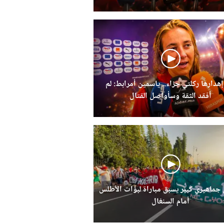
إهدارها ركلتي جزاء.. ياسمين أمرابط: لم
أفقد الثقة وسأواصل القتال
ماهيري كبير يسبق مباراة لبؤات الأطلس
أمام السنغال