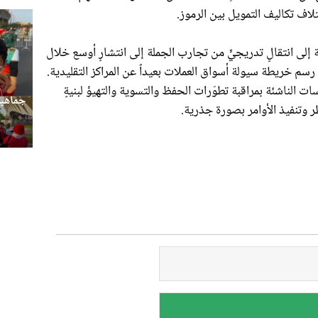
اف تكاليف التمويل بين الرموز.
إلى انتقالٍ تدريجيٍّ من تجارب الجملة إلى انتشارٍ أوسع خلال
 رسم خريطة سيولة أسواق العملات بعيداً عن المراكز التقليدية.
ت الناشئة بمراقبة تطوّرات الحفظ والتسوية والتهيؤ لبنيةٍ
جماهير
ر وتنفيذ الأوامر بصورة جذرية.