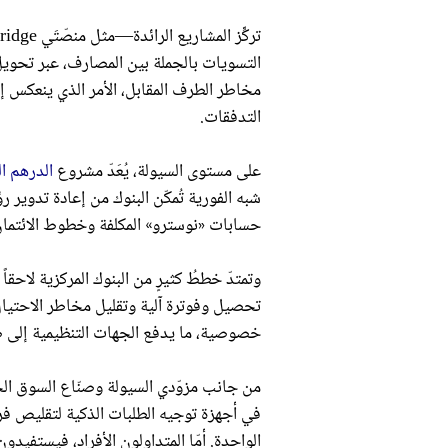
التسويات بالجملة بين المصارف، عبر تحوي
مخاطر الطرف المقابل، الأمر الذي ينعكس إ
التدفقات.
على مستوى السيولة، يُعَدّ مشروع
الدرهم ا
شبه الفورية تُمكّن البنوك من إعادة تدوير رؤ
حسابات «نوسترو» المكلفة وخطوط الائتمان ا
وتمتدّ خططُ كثيرٍ من البنوك المركزية لاحق
تحصيل وفوترة آلية وتقليل مخاطر الاحتيال
خصوصية، ما يدفع الجهات التنظيمية إلى صي
من جانب مزوّدي السيولة وصنّاع السوق الخو
في أجهزة توجيه الطلبات الذكية لتقليص فرو
الواحدة. أمّا المتداولون الأفراد، فيستفيد