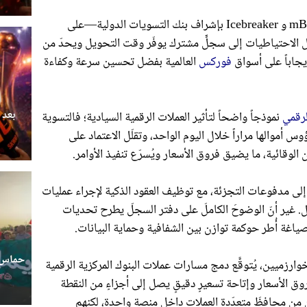
تركِّز المشاريع الرائدة—مثل منصّتَي mBridge و Icebreaker بإشراف بنك التسويات الدولية—على
ل الاحتياطيات إلى سجلٍّ مشترك يوفّر وقت التحويل ويحدّ من
يجاباً على أسواق
فوركس
العالمية بفضل تحسين سرعة وكفاءة
بعد 
لرقمي
نموذجاً واضحاً لتأثير العملات الرقمية السيادية؛ فالتسوية
وس أموالها مراراً خلال اليوم الواحد، وتقلّل الاعتماد على
لوقائية، ما يضيق فروق الأسعار ويُسرّع تنفيذ الأوامر.
اً إلى مدفوعات التجزئة، مع توظيف العقود الذكية لإجراء عمليات
. غير أنّ الوضوحَ الكاملَ على دفتر السجلّ يطرح تحديات
اغة أُطر حوكمة توازن بين الشفافية وحماية البيانات.
حماس ج
ارزميين، يُتوقَّع دمج مسارات عملات البنوك المركزية الرقمية
ق الأسعار وإتاحة تسعيرٍ دقيقٍ يصل إلى أجزاءٍ من النقطة
ون من محافظَ متعدّدةِ العملات داخل منصة واحدة، لكنهم