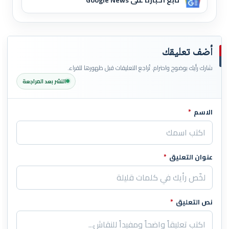
أضف تعليقك
شارك رأيك بوضوح واحترام. تُراجع التعليقات قبل ظهورها للقراء.
النشر بعد المراجعة
الاسم
*
اترك هذا الحقل فارغاً
عنوان التعليق
*
نص التعليق
*