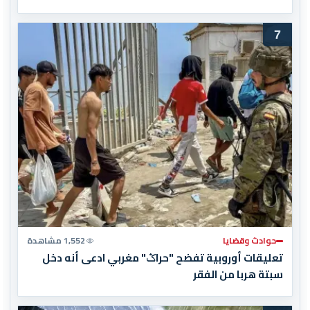
7
حوادث وقضايا
1,552 مشاهدة
تعليقات أوروبية تفضح "حراݣ" مغربي ادعى أنه دخل
سبتة هربا من الفقر