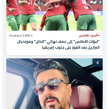
أسود الأطلس
5,806 مشاهدة
"لبؤات الأطلس" إلى نصف نهائي "الكان" ومونديال
البرازيل بعد الفوز على جنوب إفريقيا
4