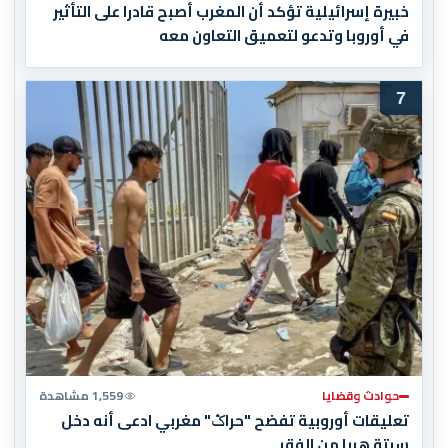
خبيرة إسرائيلية تؤكد أن المغرب أصبح قادرا على التأثير
في أوروبا وتدعو لتعميق التعاون معه
7
حوادث وقضايا
1,559 مشاهدة
تعليقات أوروبية تفضح "حراݣ" مغربي ادعى أنه دخل
سبتة هربا من الفقر